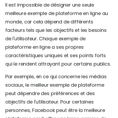
Il est impossible de désigner une seule
meilleure exemple de plateforme en ligne au
monde, car cela dépend de différents
facteurs tels que les objectifs et les besoins
de l'utilisateur. Chaque exemple de
plateforme en ligne a ses propres
caractéristiques uniques et ses points forts
qui le rendent attrayant pour certains publics.
Par exemple, en ce qui concerne les médias
sociaux, le meilleur exemple de plateforme
peut dépendre des préférences et des
objectifs de l'utilisateur. Pour certaines
personnes, Facebook peut être la meilleure