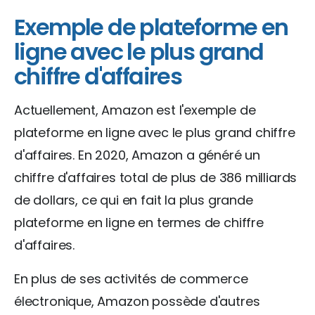
Exemple de plateforme en
ligne avec le plus grand
chiffre d'affaires
Actuellement, Amazon est l'exemple de
plateforme en ligne avec le plus grand chiffre
d'affaires. En 2020, Amazon a généré un
chiffre d'affaires total de plus de 386 milliards
de dollars, ce qui en fait la plus grande
plateforme en ligne en termes de chiffre
d'affaires.
En plus de ses activités de commerce
électronique, Amazon possède d'autres