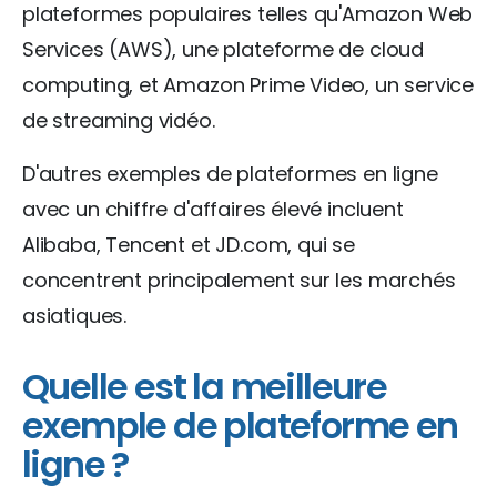
plateformes populaires telles qu'Amazon Web
Services (AWS), une plateforme de cloud
computing, et Amazon Prime Video, un service
de streaming vidéo.
D'autres exemples de plateformes en ligne
avec un chiffre d'affaires élevé incluent
Alibaba, Tencent et JD.com, qui se
concentrent principalement sur les marchés
asiatiques.
Quelle est la meilleure
exemple de plateforme en
ligne ?