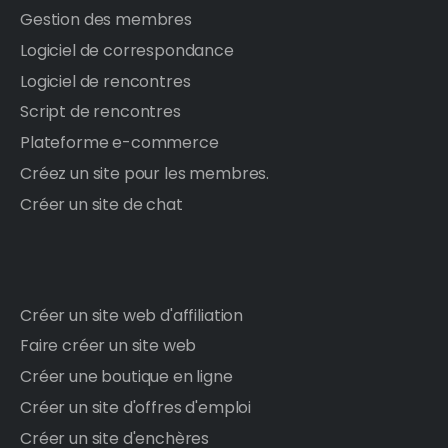
Gestion des membres
Logiciel de correspondance
Logiciel de rencontres
Script de rencontres
Plateforme e-commerce
Créez un site pour les membres.
Créer un site de chat
Créer un site web d'affiliation
Faire créer un site web
Créer une boutique en ligne
Créer un site d'offres d'emploi
Créer un site d'enchères