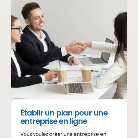
Établir un plan pour une
entreprise en ligne
Vous voulez créer une entreprise en