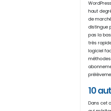
WordPress.
haut degré
de marché,
distingue 
pas la bas
très rapid
logiciel fa
méthodes 
abonnemen
prélèveme
10 au
Dans cet a
qui mérite