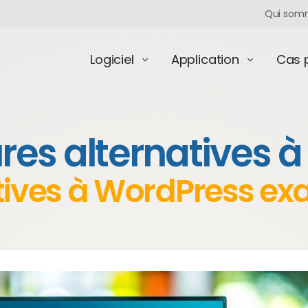
Qui som
Logiciel
Application
Cas 
ures alternatives 
tives à WordPress e