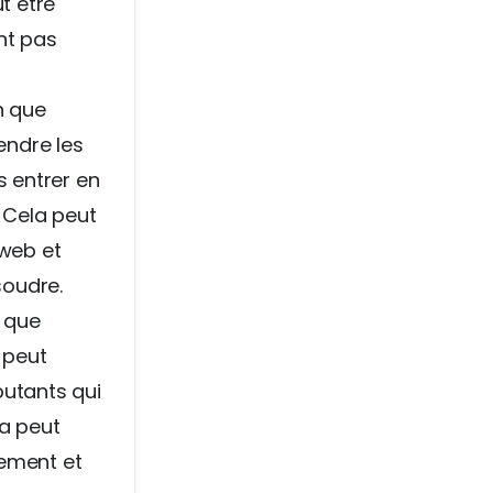
t être
nt pas
n que
endre les
s entrer en
. Cela peut
 web et
soudre.
n que
 peut
butants qui
la peut
dement et