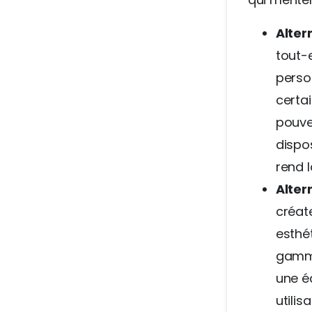
Alter
tout-
perso
certai
pouve
dispo
rend l
Alter
créat
esthé
gamme
une é
utili