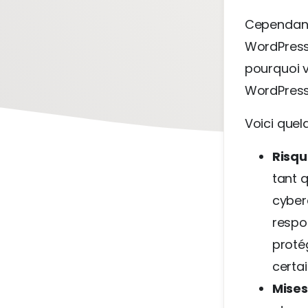
Cependant,
WordPress
pourquoi v
WordPress
Voici quel
Risqu
tant q
cyberc
respo
proté
certai
Mises