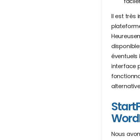
facil
Il est trè
plateforme
Heureusem
disponible
éventuels
interface 
fonctionna
alternativ
StartP
Word
Nous avon