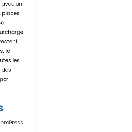
b avec un
s places
se
surcharge
restent
, le
outes les
 des
 par
s
WordPress