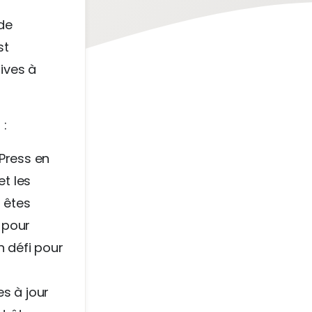
de
st
ives à
 :
dPress en
et les
s êtes
 pour
n défi pour
s à jour