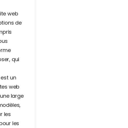
site web
ptions de
mpris
vous
orme
ser, qui
est un
ites web
 une large
modèles,
r les
pour les