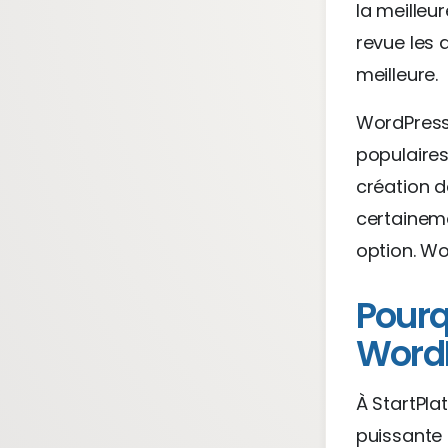
la meilleu
revue les 
meilleure.
WordPress 
populaire
création d
certaineme
option. W
Pourq
WordP
À StartPl
puissante e