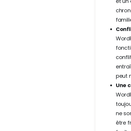
et un 
chron
famil
Confl
WordP
foncti
confli
entra
peut 
Une c
WordP
toujo
ne so
être f