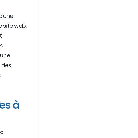
d'une
e site web.
t
es
 une
u des
s
ves à
 à