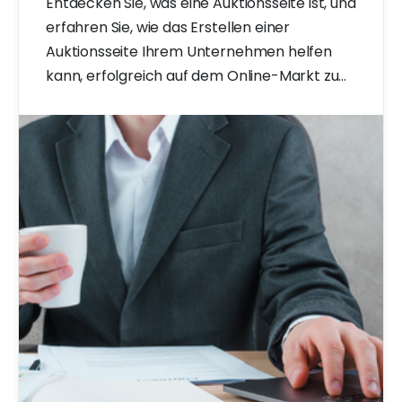
Entdecken Sie, was eine Auktionsseite ist, und
erfahren Sie, wie das Erstellen einer
Auktionsseite Ihrem Unternehmen helfen
kann, erfolgreich auf dem Online-Markt zu
konkurrieren.