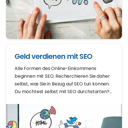
Geld verdienen mit SEO
Alle Formen des Online-Einkommens
beginnen mit SEO. Recherchieren Sie daher
selbst, was Sie in Bezug auf SEO tun können.
Du möchtest selbst mit SEO durchstarten?
Die wichtigsten SEO-Aktivitäten sind in
diesem Artikel aufgeführt.