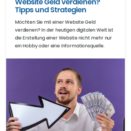
Website Geld verdienen?
Tipps und Strategien
Möchten Sie mit einer Website Geld
verdienen? In der heutigen digitalen Welt ist
die Erstellung einer Website nicht mehr nur
ein Hobby oder eine Informationsquelle.