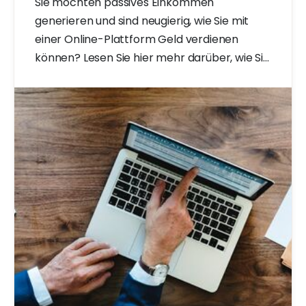
Sie möchten passives Einkommen
generieren und sind neugierig, wie Sie mit
einer Online-Plattform Geld verdienen
können? Lesen Sie hier mehr darüber, wie Sie
mit einer digitalen Plattform Geld verdienen
können.