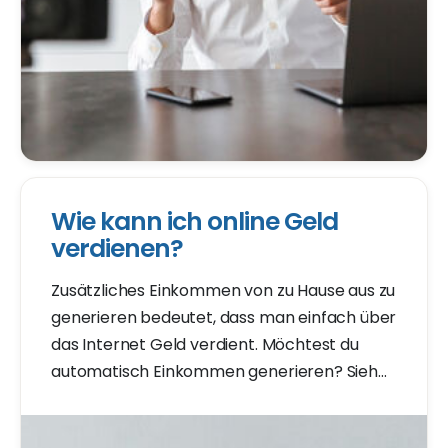
Wie kann ich online Geld
verdienen?
Zusätzliches Einkommen von zu Hause aus zu
generieren bedeutet, dass man einfach über
das Internet Geld verdient. Möchtest du
automatisch Einkommen generieren? Sieh
dir Beispiele an und lerne, wie du damit
beginnen kannst.