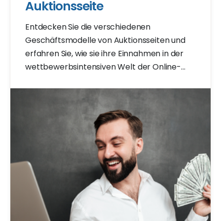
Auktionsseite
Entdecken Sie die verschiedenen
Geschäftsmodelle von Auktionsseiten und
erfahren Sie, wie sie ihre Einnahmen in der
wettbewerbsintensiven Welt der Online-
Auktionen generieren.