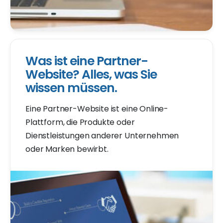
Was ist eine Partner-
Website? Alles, was Sie
wissen müssen.
Eine Partner-Website ist eine Online-
Plattform, die Produkte oder
Dienstleistungen anderer Unternehmen
oder Marken bewirbt.