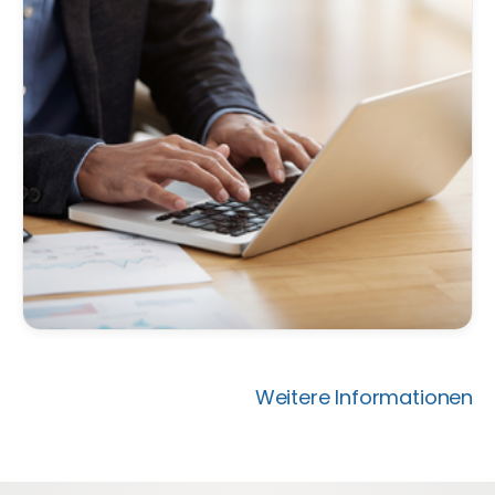
Weitere Informationen