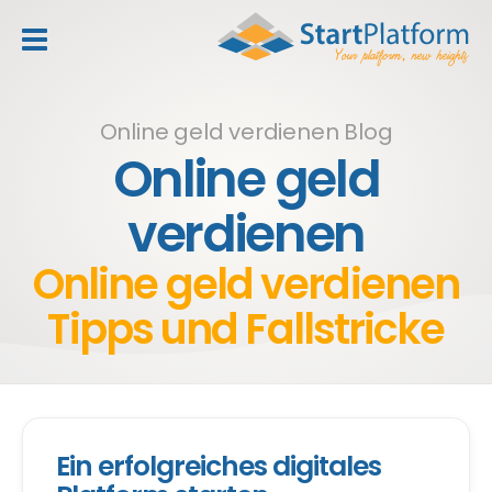
header_toggle_navigation
Online geld verdienen Blog
Online geld
verdienen
Online geld verdienen
Tipps und Fallstricke
Ein erfolgreiches digitales