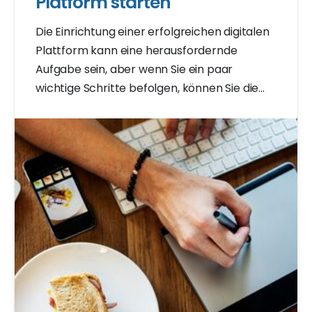
Platform starten
Die Einrichtung einer erfolgreichen digitalen
Plattform kann eine herausfordernde
Aufgabe sein, aber wenn Sie ein paar
wichtige Schritte befolgen, können Sie die
Chancen auf Erfolg erhöhen.