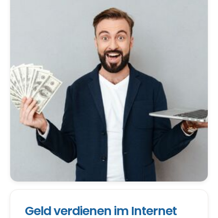
Geld verdienen im Internet