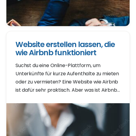
Website erstellen lassen, die
wie Airbnb funktioniert
Suchst du eine Online-Plattform, um
Unterkünfte für kurze Aufenthalte zu mieten
oder zu vermieten? Eine Website wie Airbnb
ist dafür sehr praktisch. Aber was ist Airbnb
eigentlich? Hier ist eine kurze Erklärung, was
Airbnb bedeutet.