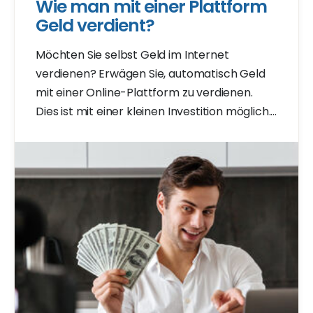
Wie man mit einer Plattform
Geld verdient?
Möchten Sie selbst Geld im Internet
verdienen? Erwägen Sie, automatisch Geld
mit einer Online-Plattform zu verdienen.
Dies ist mit einer kleinen Investition möglich.
Lesen Sie diese Anleitung und erfahren Sie,
wie Sie mit einer Plattform beginnen können.