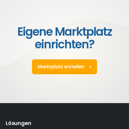
Eigene Marktplatz
einrichten?
Marktplatz erstellen
Lösungen