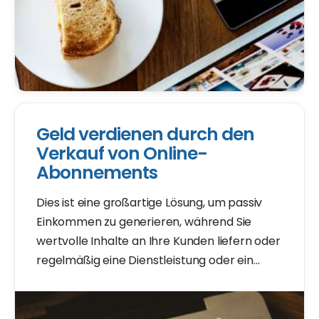
Geld verdienen durch den
Verkauf von Online-
Abonnements
Dies ist eine großartige Lösung, um passiv
Einkommen zu generieren, während Sie
wertvolle Inhalte an Ihre Kunden liefern oder
regelmäßig eine Dienstleistung oder ein
Produkt bereitstellen.