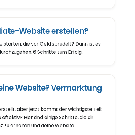
iliate-Website erstellen?
 starten, die vor Geld sprudelt? Dann ist es
 durchzugehen. 6 Schritte zum Erfolg.
eine Website? Vermarktung
stellt, aber jetzt kommt der wichtigste Teil:
fektiv? Hier sind einige Schritte, die dir
enz zu erhöhen und deine Website