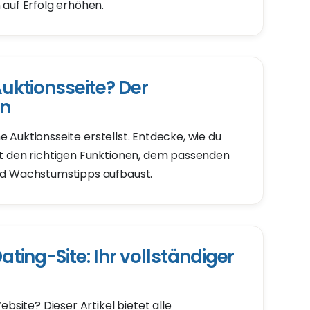
 auf Erfolg erhöhen.
 Auktionsseite? Der
en
ine Auktionsseite erstellst. Entdecke, wie du
t den richtigen Funktionen, dem passenden
nd Wachstumstipps aufbaust.
Dating-Site: Ihr vollständiger
ebsite? Dieser Artikel bietet alle