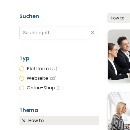
Suchen
How to
Typ
Plattform
27
Webseite
23
Online-Shop
1
Thema
How to