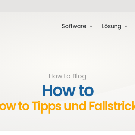
Software
Lösung
How to Blog
How to
ow to Tipps und Fallstric