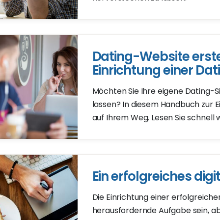
Dating-Website erste
Einrichtung einer Da
Möchten Sie Ihre eigene Dating-Si
lassen? In diesem Handbuch zur Ei
auf Ihrem Weg. Lesen Sie schnell w
Ein erfolgreiches dig
Die Einrichtung einer erfolgreiche
herausfordernde Aufgabe sein, ab