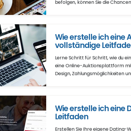
befolgen, können Sie die Chancen
Wie erstelle ich eine
vollständige Leitfad
Lerne Schritt für Schritt, wie du e
eine Online-Auktionsplattform mi
Design, Zahlungsmöglichkeiten u
Wie erstelle ich eine 
Leitfaden
Erstellen Sie Ihre eigene Dating-W