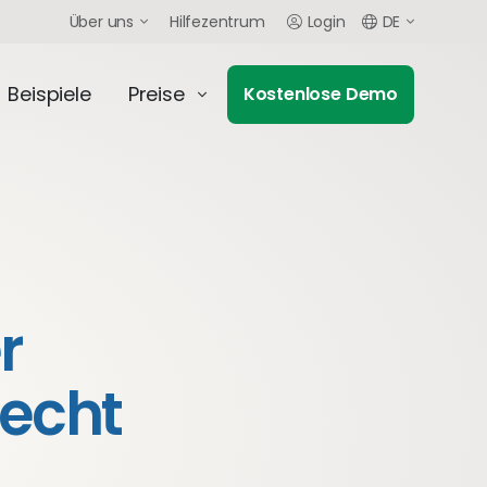
Über uns
Hilfezentrum
Login
DE
Beispiele
Preise
Kostenlose Demo
r
recht