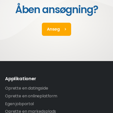
Åben ansøgning?
Ansøg
Applikationer
Oprette en datingside
Oprette en onlineplatform
Egen jobportal
Oprette en markedsplads