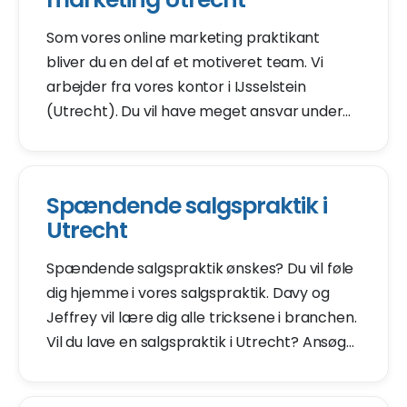
Som vores online marketing praktikant
bliver du en del af et motiveret team. Vi
arbejder fra vores kontor i IJsselstein
(Utrecht). Du vil have meget ansvar under
dette internship. Content marketing,
linkbuilding SEO og SEA? Du vil lære det hele.
Spændende salgspraktik i
Utrecht
Spændende salgspraktik ønskes? Du vil føle
dig hjemme i vores salgspraktik. Davy og
Jeffrey vil lære dig alle tricksene i branchen.
Vil du lave en salgspraktik i Utrecht? Ansøg
om vores ledige stilling som salgspraktik. Vi
vil invitere dig til en introduktion inden for 2