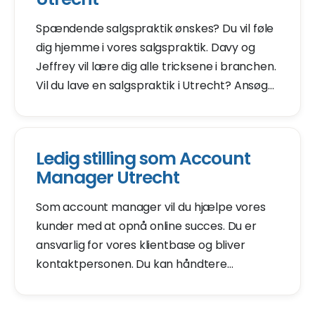
Spændende salgspraktik ønskes? Du vil føle
dig hjemme i vores salgspraktik. Davy og
Jeffrey vil lære dig alle tricksene i branchen.
Vil du lave en salgspraktik i Utrecht? Ansøg
om vores ledige stilling som salgspraktik. Vi
vil invitere dig til en introduktion inden for 2
dage.
Ledig stilling som Account
Manager Utrecht
Som account manager vil du hjælpe vores
kunder med at opnå online succes. Du er
ansvarlig for vores klientbase og bliver
kontaktpersonen. Du kan håndtere
kundespørgsmål, stille
opfølgningsspørgsmål for at forstå, hvordan