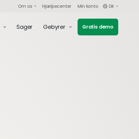
Om os
Hjælpecenter
Min konto
DK
Sager
Gebyrer
Gratis demo