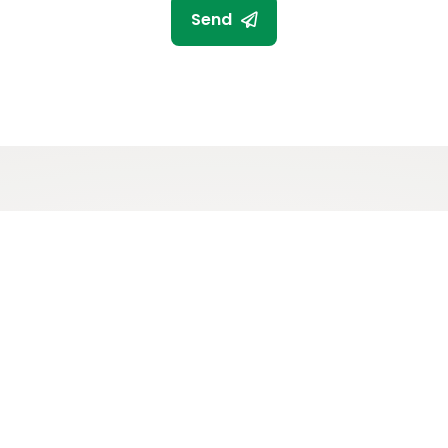
Send
elefonopkald er hurtig
et fungerer også via e-mail e