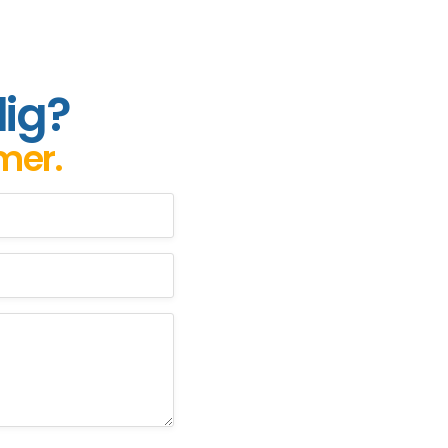
dig?
imer.