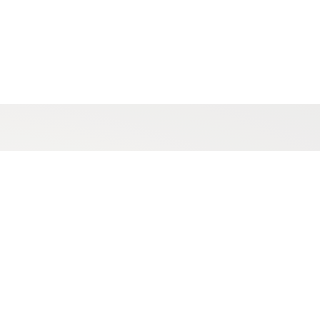
ere..
ller app