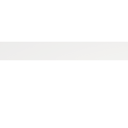
Et t
..men d