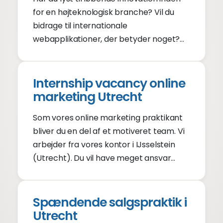
for en højteknologisk branche? Vil du
bidrage til internationale
webapplikationer, der betyder noget?
Nyder du at arbejde i et ambitiøst team?
Vores team kunne bruge din hjælp som
seniorudvikler.
Internship vacancy online
marketing Utrecht
Som vores online marketing praktikant
bliver du en del af et motiveret team. Vi
arbejder fra vores kontor i IJsselstein
(Utrecht). Du vil have meget ansvar
under dette internship. Content
marketing, linkbuilding SEO og SEA? Du vil
lære det hele.
Spændende salgspraktik i
Utrecht