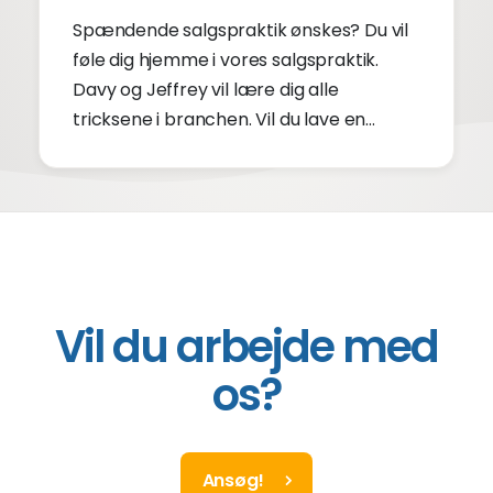
Spændende salgspraktik ønskes? Du vil
føle dig hjemme i vores salgspraktik.
Davy og Jeffrey vil lære dig alle
tricksene i branchen. Vil du lave en
salgspraktik i Utrecht? Ansøg om vores
ledige stilling som salgspraktik. Vi vil
invitere dig til en introduktion inden for 2
dage.
Vil du arbejde med
os?
Ansøg!