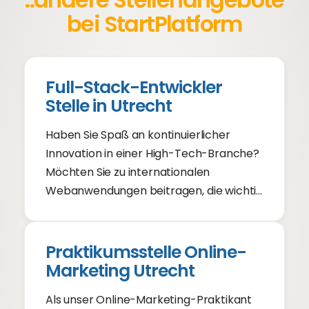
bei StartPlatform
Full-Stack-Entwickler
Stelle in Utrecht
Haben Sie Spaß an kontinuierlicher
Innovation in einer High-Tech-Branche?
Möchten Sie zu internationalen
Webanwendungen beitragen, die wichtig
sind? Arbeiten Sie gerne in einem
ambitionierten Team? Unser Team
könnte Ihre Hilfe als Senior Entwickler
Praktikumsstelle Online-
gut gebrauchen.
Marketing Utrecht
Als unser Online-Marketing-Praktikant