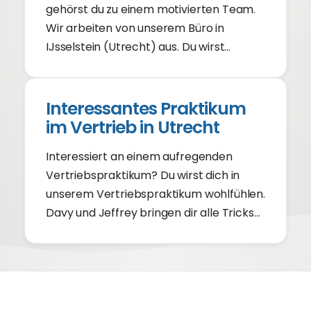
gehörst du zu einem motivierten Team.
Wir arbeiten von unserem Büro in
IJsselstein (Utrecht) aus. Du wirst
während dieses Praktikums viel
Verantwortung übernehmen. Content-
Marketing, Linkbuilding, SEO und SEA? Du
Interessantes Praktikum
lernst alles.
im Vertrieb in Utrecht
Interessiert an einem aufregenden
Vertriebspraktikum? Du wirst dich in
unserem Vertriebspraktikum wohlfühlen.
Davy und Jeffrey bringen dir alle Tricks
des Handels bei. Lust auf ein
Vertriebspraktikum in Utrecht? Bewirb
dich auf unsere Vertriebspraktikum-
Vakanz. Wir laden dich innerhalb von 2
Tagen zu einem Kennenlernen ein.