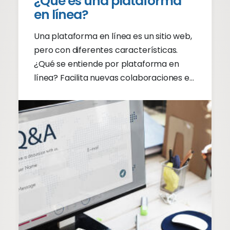
¿Qué es una plataforma
en línea?
Una plataforma en línea es un sitio web,
pero con diferentes características.
¿Qué se entiende por plataforma en
línea? Facilita nuevas colaboraciones en
línea. Continúa leyendo.