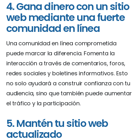
4. Gana dinero con un sitio
web mediante una fuerte
comunidad en línea
Una comunidad en línea comprometida
puede marcar la diferencia. Fomenta la
interacción a través de comentarios, foros,
redes sociales y boletines informativos. Esto
no solo ayudará a construir confianza con tu
audiencia, sino que también puede aumentar
el tráfico y la participación.
5. Mantén tu sitio web
actualizado