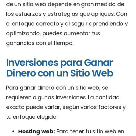
de un sitio web depende en gran medida de
los esfuerzos y estrategias que apliques. Con
el enfoque correcto y al seguir aprendiendo y
optimizando, puedes aumentar tus
ganancias con el tiempo.
Inversiones para Ganar
Dinero con un Sitio Web
Para ganar dinero con un sitio web, se
requieren algunas inversiones. La cantidad
exacta puede variar, según varios factores y
tu enfoque elegido:
Hosting web:
Para tener tu sitio web en