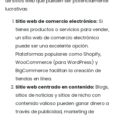
de sitios web que pueden ser potencialmente
lucrativas:
Sitio web de comercio electrónico:
Si
tienes productos o servicios para vender,
un sitio web de comercio electrónico
puede ser una excelente opción.
Plataformas populares como Shopify,
WooCommerce (para WordPress) y
BigCommerce facilitan la creación de
tiendas en línea.
Sitio web centrado en contenido:
Blogs,
sitios de noticias y sitios de nicho con
contenido valioso pueden ganar dinero a
través de publicidad, marketing de