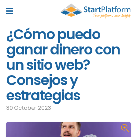
header_toggle_navigation
¿Cómo puedo
ganar dinero con
un sitio web?
Consejos y
estrategias
30 October 2023