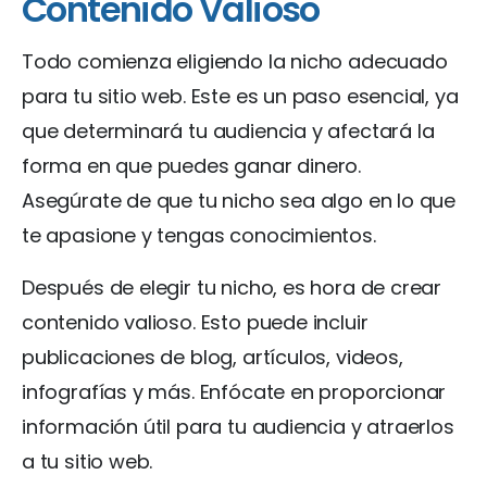
Contenido Valioso
Todo comienza eligiendo la nicho adecuado
para tu sitio web. Este es un paso esencial, ya
que determinará tu audiencia y afectará la
forma en que puedes ganar dinero.
Asegúrate de que tu nicho sea algo en lo que
te apasione y tengas conocimientos.
Después de elegir tu nicho, es hora de crear
contenido valioso. Esto puede incluir
publicaciones de blog, artículos, videos,
infografías y más. Enfócate en proporcionar
información útil para tu audiencia y atraerlos
a tu sitio web.