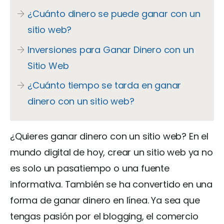
¿Cuánto dinero se puede ganar con un
sitio web?
Inversiones para Ganar Dinero con un
Sitio Web
¿Cuánto tiempo se tarda en ganar
dinero con un sitio web?
¿Quieres ganar dinero con un sitio web? En el
mundo digital de hoy, crear un sitio web ya no
es solo un pasatiempo o una fuente
informativa. También se ha convertido en una
forma de ganar dinero en línea. Ya sea que
tengas pasión por el blogging, el comercio