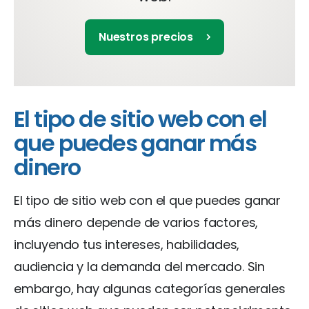
Nuestros precios
El tipo de sitio web con el
que puedes ganar más
dinero
El tipo de sitio web con el que puedes ganar
más dinero depende de varios factores,
incluyendo tus intereses, habilidades,
audiencia y la demanda del mercado. Sin
embargo, hay algunas categorías generales