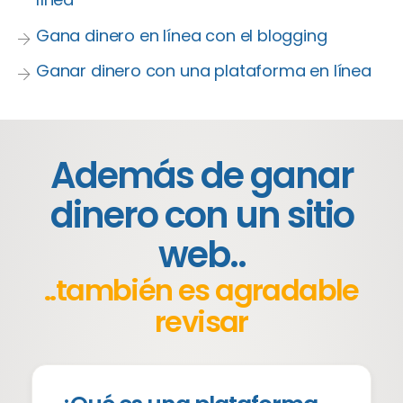
Gana dinero en línea con el blogging
Ganar dinero con una plataforma en línea
Además de ganar
dinero con un sitio
web..
..también es agradable
revisar