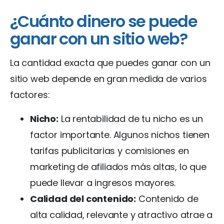
¿Cuánto dinero se puede
ganar con un sitio web?
La cantidad exacta que puedes ganar con un
sitio web depende en gran medida de varios
factores:
Nicho:
La rentabilidad de tu nicho es un
factor importante. Algunos nichos tienen
tarifas publicitarias y comisiones en
marketing de afiliados más altas, lo que
puede llevar a ingresos mayores.
Calidad del contenido:
Contenido de
alta calidad, relevante y atractivo atrae a