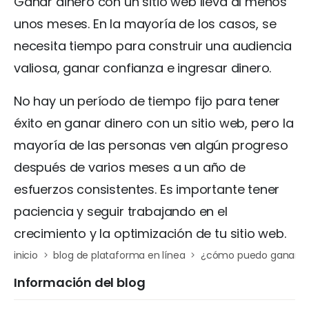
Ganar dinero con un sitio web lleva al menos
unos meses. En la mayoría de los casos, se
necesita tiempo para construir una audiencia
valiosa, ganar confianza e ingresar dinero.
No hay un período de tiempo fijo para tener
éxito en ganar dinero con un sitio web, pero la
mayoría de las personas ven algún progreso
después de varios meses a un año de
esfuerzos consistentes. Es importante tener
paciencia y seguir trabajando en el
crecimiento y la optimización de tu sitio web.
inicio
blog de plataforma en línea
¿cómo puedo ganar din
Información del blog