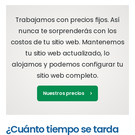
Trabajamos con precios fijos. Así
nunca te sorprenderás con los
costos de tu sitio web. Mantenemos
tu sitio web actualizado, lo
alojamos y podemos configurar tu
sitio web completo.
Nuestros precios
¿Cuánto tiempo se tarda