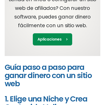
web de afiliados? Con nuestro
software, puedes ganar dinero
fácilmente con un sitio web.
Aplicaciones
Guía paso a paso para
ganar dinero con un sitio
web
1. Elige una Niche y Crea