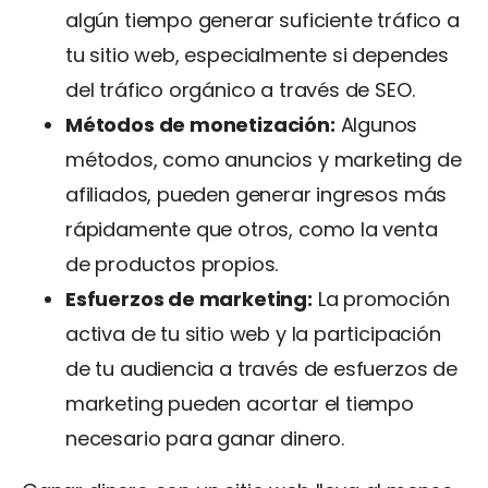
algún tiempo generar suficiente tráfico a
tu sitio web, especialmente si dependes
del tráfico orgánico a través de SEO.
Métodos de monetización:
Algunos
métodos, como anuncios y marketing de
afiliados, pueden generar ingresos más
rápidamente que otros, como la venta
de productos propios.
Esfuerzos de marketing:
La promoción
activa de tu sitio web y la participación
de tu audiencia a través de esfuerzos de
marketing pueden acortar el tiempo
necesario para ganar dinero.