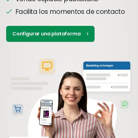
Facilita los momentos de contacto
Configurar una plataforma