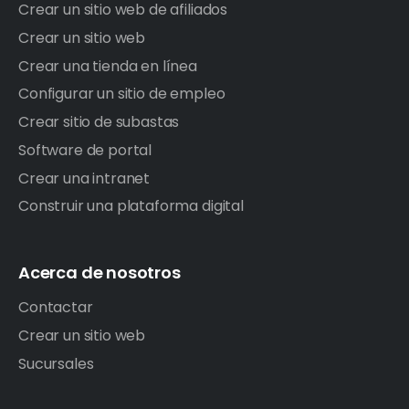
Crear un sitio web de afiliados
Crear un sitio web
Crear una tienda en línea
Configurar un sitio de empleo
Crear sitio de subastas
Software de portal
Crear una intranet
Construir una plataforma digital
Acerca de nosotros
Contactar
Crear un sitio web
Sucursales