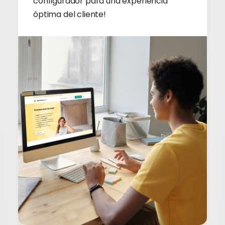
configurador para una experiencia
óptima del cliente!