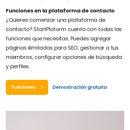
Funciones en la plataforma de contacto
¿Quieres comenzar una plataforma de
contacto? StartPlatorm cuenta con todas las
funciones que necesitas. Puedes agregar
páginas ilimitadas para SEO, gestionar a tus
miembros, configurar opciones de búsqueda
y perfiles.
Funciones
Demostración gratuita