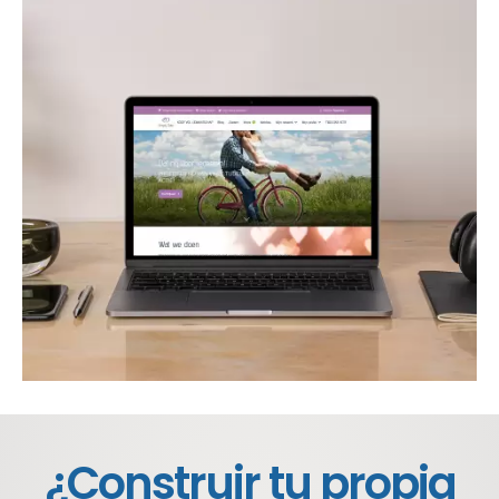
¿Construir tu propia