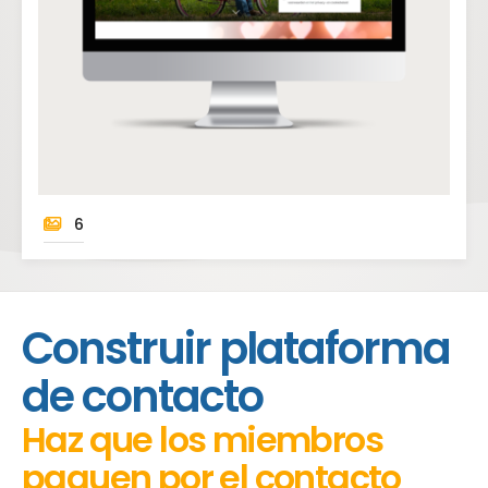
6
inicio
plataformas
crear una plataforma de contacto
Construir plataforma
de contacto
Haz que los miembros
paguen por el contacto