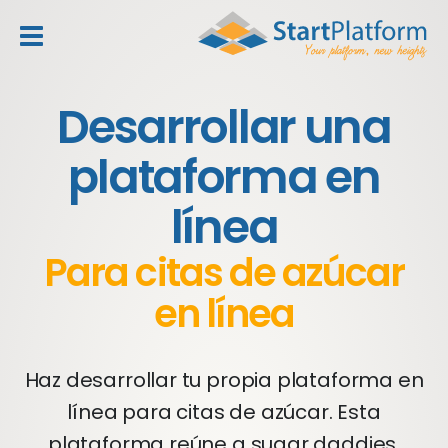
header_toggle_navigation
Desarrollar una
plataforma en
línea
Para citas de azúcar
en línea
Haz desarrollar tu propia plataforma en
línea para citas de azúcar. Esta
plataforma reúne a sugar daddies,