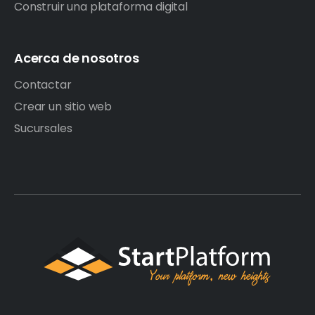
Construir una plataforma digital
Acerca de nosotros
Contactar
Crear un sitio web
Sucursales