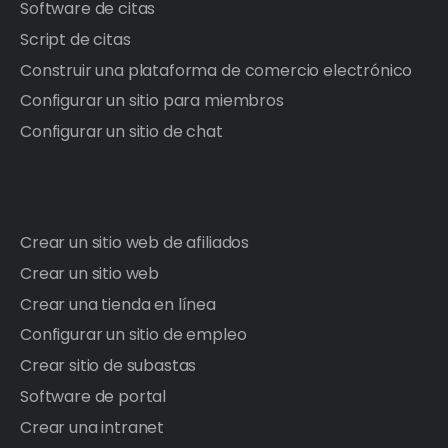
Software de citas
Script de citas
Construir una plataforma de comercio electrónico
Configurar un sitio para miembros
Configurar un sitio de chat
Crear un sitio web de afiliados
Crear un sitio web
Crear una tienda en línea
Configurar un sitio de empleo
Crear sitio de subastas
Software de portal
Crear una intranet