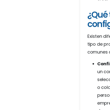
¿Qué 
confi
Existen di
tipo de pr
comunes de
Confi
un co
selec
o col
perso
empre