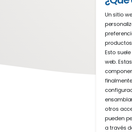
Un sitio w
personaliz
preferenci
productos,
Esto suele
web. Estas
component
finalmente
configura
ensamblar 
otros acce
pueden pe
a través d