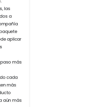
.
, las
ados a
 compañía
 paquete
de aplicar
s
n paso más
endo cada
agen más
oducto
ea aún más