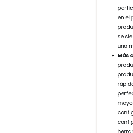
partic
en el
produc
se si
una ma
Más c
produ
produ
rápid
perfe
mayor 
confi
confi
herra