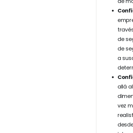
de mo
Confi
empre
travé
de se
de se
a sus
deter
Confi
allá a
dimen
vez m
realis
desde