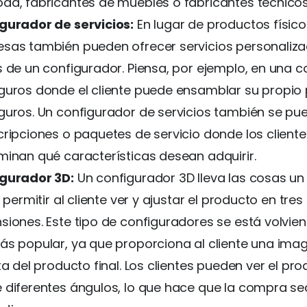
da, fabricantes de muebles o fabricantes técnicos
gurador de servicios:
En lugar de productos físicos
sas también pueden ofrecer servicios personaliz
s de un configurador. Piensa, por ejemplo, en una
guros donde el cliente puede ensamblar su propio
guros. Un configurador de servicios también se pue
cripciones o paquetes de servicio donde los cliente
minan qué características desean adquirir.
gurador 3D:
Un configurador 3D lleva las cosas u
l permitir al cliente ver y ajustar el producto en tres
siones. Este tipo de configuradores se está volvi
ás popular, ya que proporciona al cliente una im
ta del producto final. Los clientes pueden ver el pr
 diferentes ángulos, lo que hace que la compra s