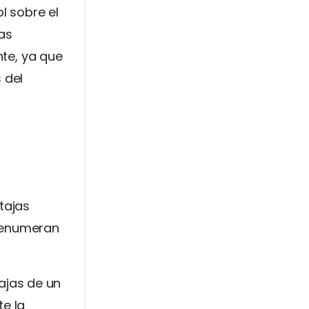
l sobre el
as
nte, ya que
 del
tajas
e enumeran
ajas de un
e la