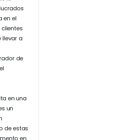
olucrados
 en el
 clientes
llevar a
rador de
el
lta en una
es un
n
o de estas
umento en