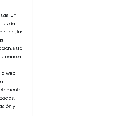
sas, un
inos de
mizado, las
ás
ción. Esto
alinearse
tio web
tu
actamente
izados,
ación y