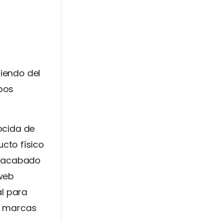
diendo del
ipos
:
ocida de
cto físico
, acabado
 web
l para
o marcas