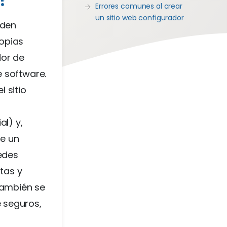
Errores comunes al crear
un sitio web configurador
eden
ropias
dor de
e software.
 sitio
l) y,
de un
edes
ntas y
 también se
 seguros,