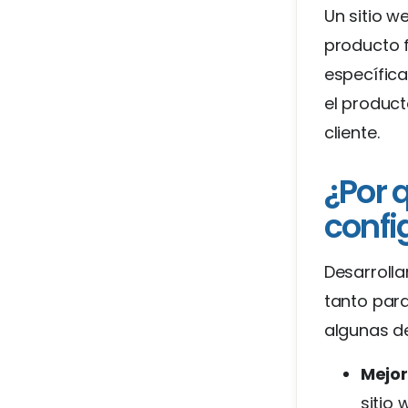
Un sitio w
producto f
específica
el product
cliente.
¿Por q
confi
Desarrolla
tanto par
algunas de
Mejor
sitio