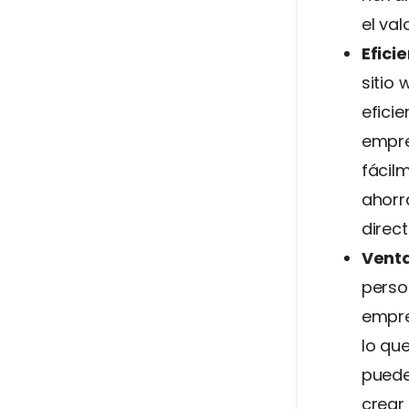
el va
Efici
sitio
efici
empre
fácil
ahorr
direc
Venta
perso
empre
lo qu
puede
crear