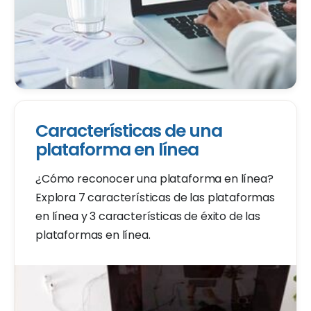
Características de una
plataforma en línea
¿Cómo reconocer una plataforma en línea?
Explora 7 características de las plataformas
en línea y 3 características de éxito de las
plataformas en línea.