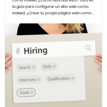
como Indeed. ¿Cómo abordas esto? Esta es
la guía para configurar un sitio web como
Indeed. ¿Crear tu propia página web como
Indeed?