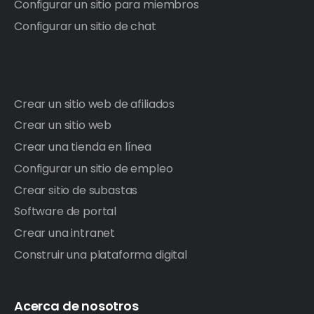
Configurar un sitio para miembros
Configurar un sitio de chat
Crear un sitio web de afiliados
Crear un sitio web
Crear una tienda en línea
Configurar un sitio de empleo
Crear sitio de subastas
Software de portal
Crear una intranet
Construir una plataforma digital
Acerca de nosotros