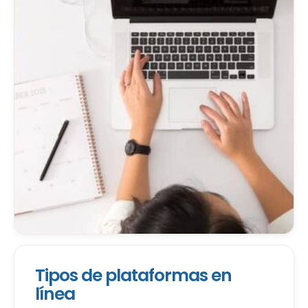
Tipos de plataformas en
línea