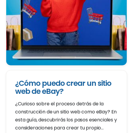
¿Cómo puedo crear un sitio
web de eBay?
¿Curioso sobre el proceso detrás de la
construcción de un sitio web como eBay? En
esta guía, descubrirás los pasos esenciales y
consideraciones para crear tu propio