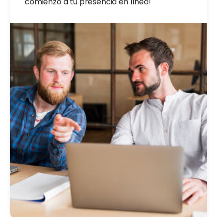
comienzo a tu presencia en línea!