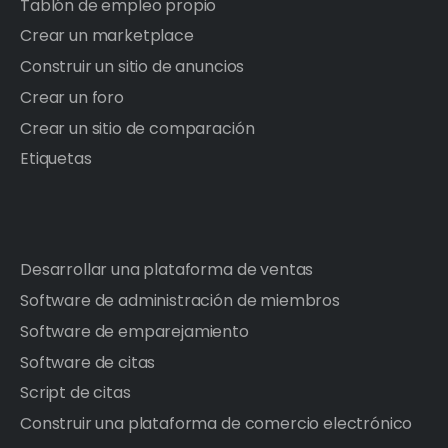
Tablón de empleo propio
Crear un marketplace
Construir un sitio de anuncios
Crear un foro
Crear un sitio de comparación
Etiquetas
Desarrollar una plataforma de ventas
Software de administración de miembros
Software de emparejamiento
Software de citas
Script de citas
Construir una plataforma de comercio electrónico