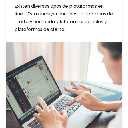
Existen diversos tipos de plataformas en
línea. Estas incluyen muchas plataformas de
oferta y demanda, plataformas sociales y
plataformas de oferta.