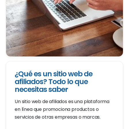
¿Qué es un sitio web de
afiliados? Todo lo que
necesitas saber
Un sitio web de afiliados es una plataforma
en línea que promociona productos o
servicios de otras empresas o marcas.