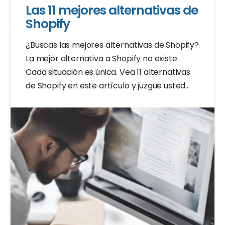
Las 11 mejores alternativas de
Shopify
¿Buscas las mejores alternativas de Shopify?
La mejor alternativa a Shopify no existe.
Cada situación es única. Vea 11 alternativas
de Shopify en este artículo y juzgue usted
mismo según su situación.