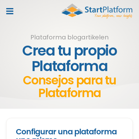
header_toggle_navigation
Plataforma blogartikelen
Crea tu propio
Plataforma
Consejos para tu
Plataforma
Configurar una plataforma