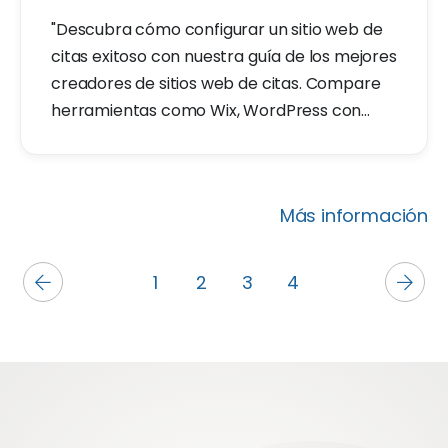
"Descubra cómo configurar un sitio web de
citas exitoso con nuestra guía de los mejores
creadores de sitios web de citas. Compare
herramientas como Wix, WordPress con
BuddyPress, Dolphin Pro y Joomla! en
características como administración de
perfiles, opciones de comunicación y
Más información
personalización. Elija el creador ideal para
¡Qué necesitas y comienza a crear un sitio
web de citas profesional hoy!
1
2
3
4