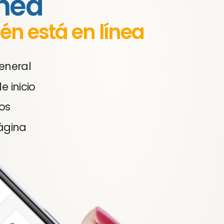
ínea
én está en línea
eneral
 inicio
os
ágina