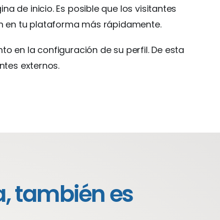
de inicio. Es posible que los visitantes
en en tu plataforma más rápidamente.
 en la configuración de su perfil. De esta
ntes externos.
, también es