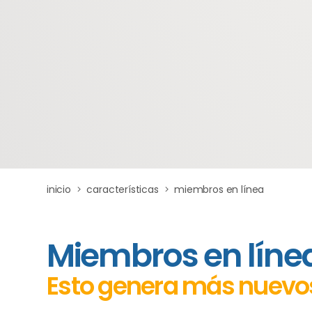
inicio
características
miembros en línea
Miembros en línea
Esto genera más nuev