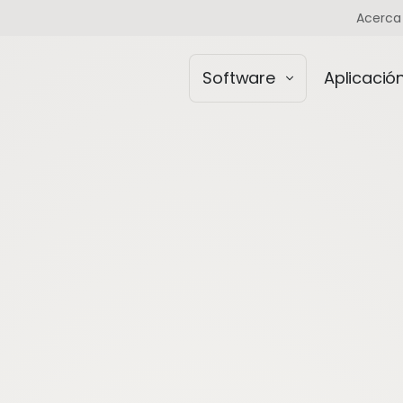
Acerca
Software
Aplicació