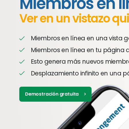
Miembros en l
Ver en un vistazo qui
Miembros en línea en una vista g
Miembros en línea en tu página de
Esto genera más nuevos miembr
Desplazamiento infinito en una p
Demostración gratuita