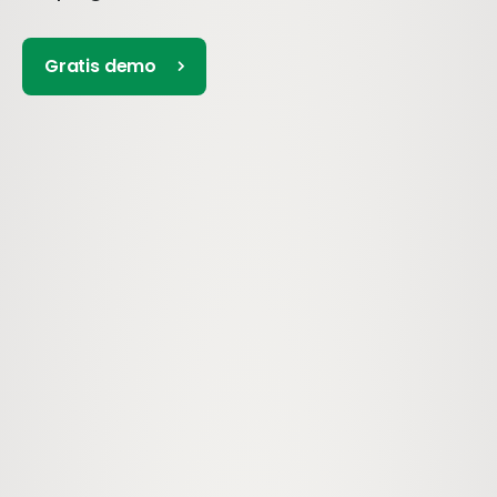
Gratis demo