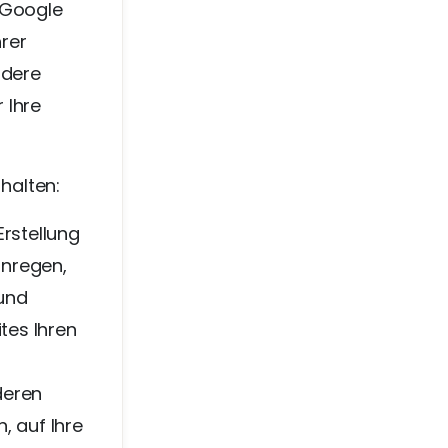
 Google
hrer
ndere
 Ihre
rhalten:
Erstellung
anregen,
 und
tes Ihren
deren
, auf Ihre