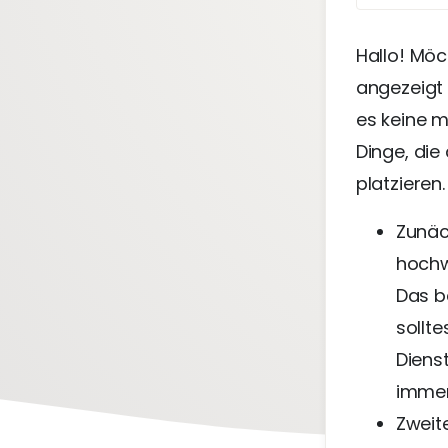
Hallo! Möc
angezeigt 
es keine m
Dinge, die
platzieren.
Zunäc
hochwe
Das b
sollt
Dienst
immer 
Zweit