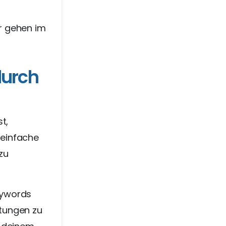
r gehen im
durch
t,
 einfache
zu
eywords
tungen zu