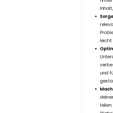
finde
Inhalt
Sorge
releva
Proble
leicht
Optim
Unter
verbes
und f
gestal
Mache
deinem
teile