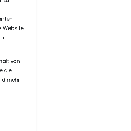
r zu
anten
ne Website
zu
halt von
e die
und mehr