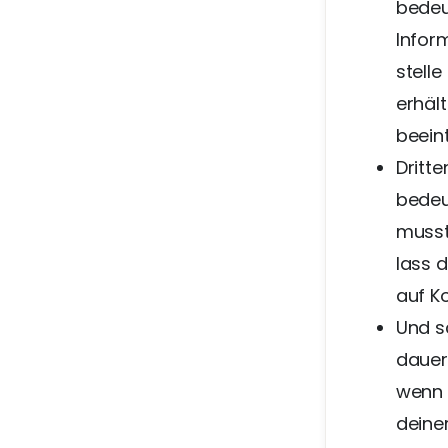
bedeu
Infor
stell
erhäl
beein
Dritte
bedeu
musst,
lass d
auf K
Und s
dauer
wenn 
deiner