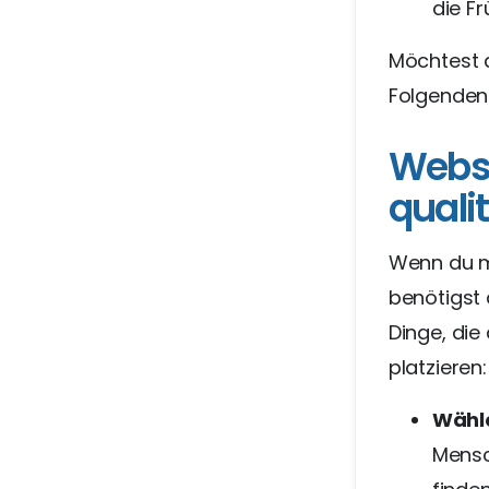
die Fr
Möchtest 
Folgenden 
Websi
quali
Wenn du m
benötigst 
Dinge, die
platzieren:
Wähle
Mensc