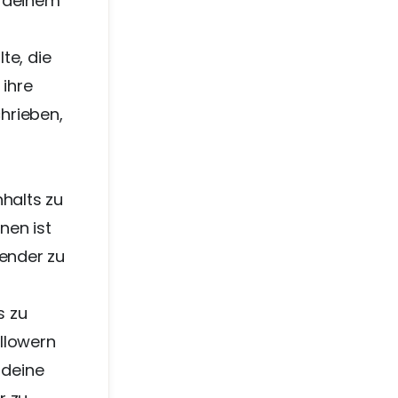
n deinem
lte, die
 ihre
chrieben,
nhalts zu
nen ist
hender zu
s zu
ollowern
 deine