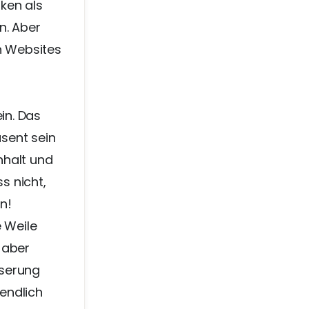
ken als
n. Aber
n Websites
in. Das
sent sein
Inhalt und
s nicht,
n!
e Weile
 aber
sserung
tendlich