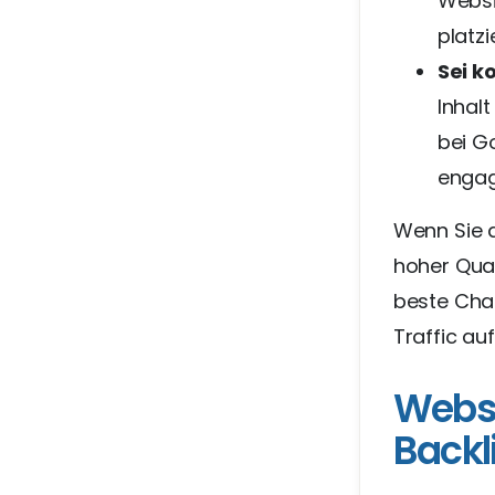
Websi
platzi
Sei k
Inhal
bei G
engag
Wenn Sie d
hoher Quali
beste Cha
Traffic au
Websi
Backl