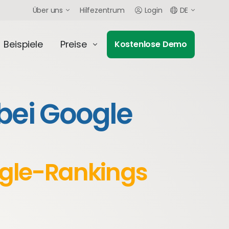
Über uns
Hilfezentrum
Login
DE
Beispiele
Preise
Kostenlose Demo
bei Google
ogle-Rankings