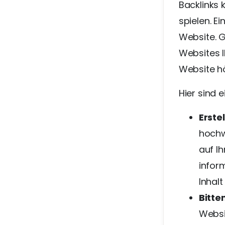
Backlinks 
spielen. Ei
Website. G
Websites I
Website h
Hier sind 
Erste
hochw
auf Ih
inform
Inhalt
Bitte
Websi