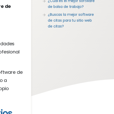
¿Cuál es el mejor software
re de
de bolsa de trabajo?
¿Buscas la mejor software
de citas para tu sitio web
de citas?
?
lidades
ofesional
oftware de
o a
opio
tios