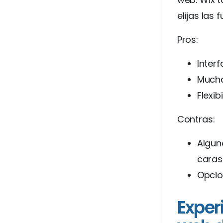
elijas las
Pros:
Interf
Mucha
Flexib
Contras:
Algun
caras
Opcio
Exper