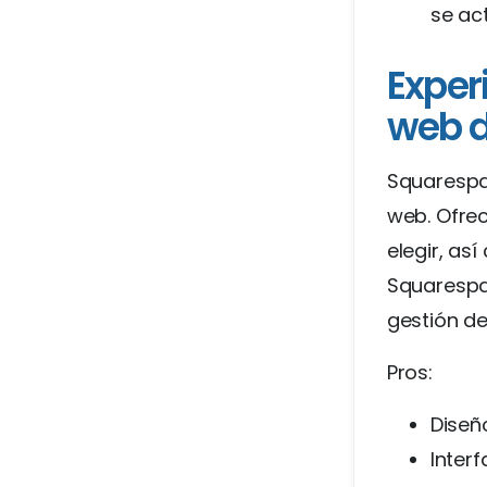
se ac
Exper
web 
Squarespa
web. Ofrec
elegir, as
Squarespac
gestión de
Pros:
Diseño
Interf