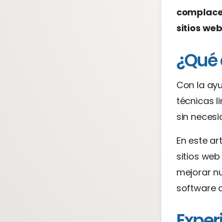
complace 
sitios we
¿Qué 
Con la ay
técnicas l
sin necesi
En este ar
sitios we
mejorar nu
software d
Exper