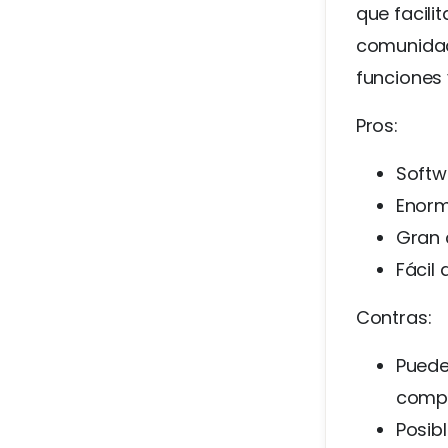
que facili
comunidad
funciones 
Pros:
Softw
Enorm
Gran 
Fácil 
Contras:
Puede
compa
Posib