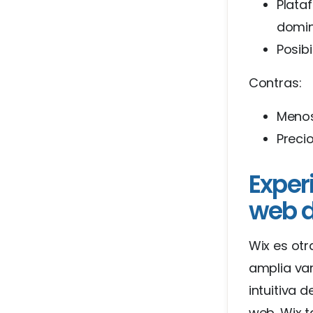
Plata
domin
Posibi
Contras:
Menos
Preci
Exper
web d
Wix es otr
amplia var
intuitiva d
web. Wix t