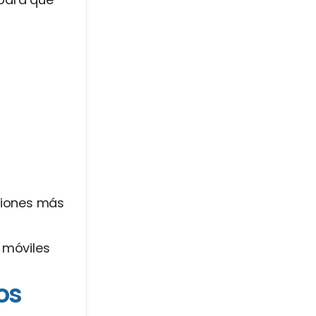
pciones más
 móviles
os