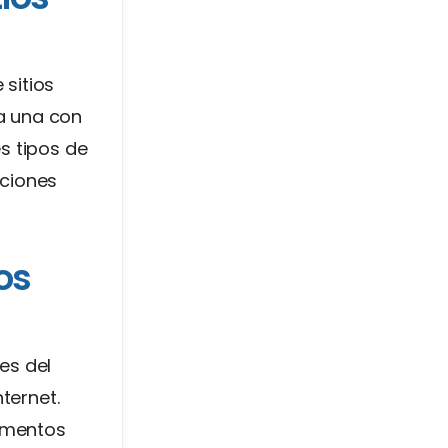
 sitios
a una con
s tipos de
pciones
os
es del
ternet.
ementos