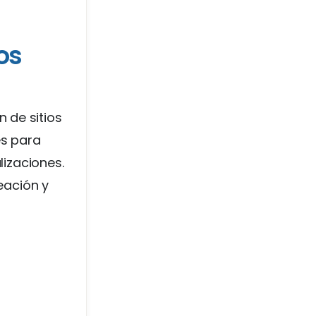
os
 de sitios
es para
lizaciones.
reación y