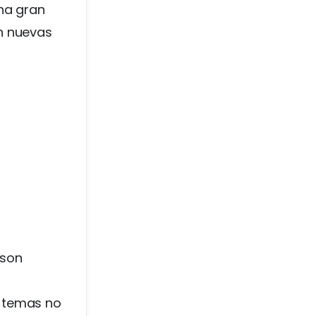
una gran
n nuevas
 son
y temas no