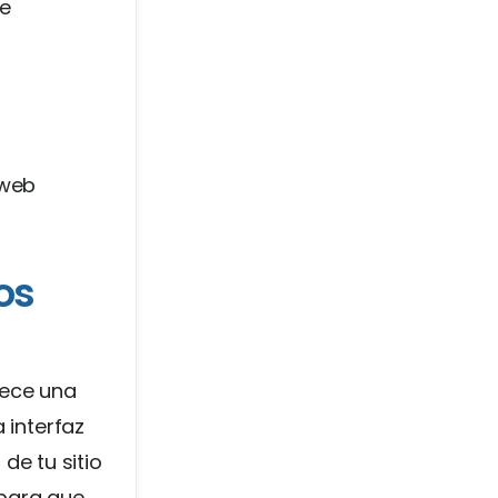
de
 web
os
rece una
 interfaz
 de tu sitio
 para que