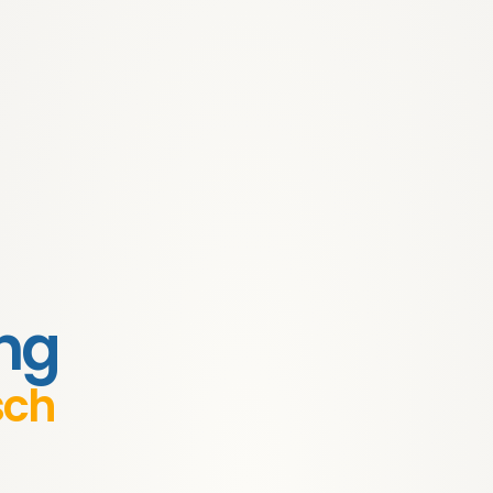
ng
sch