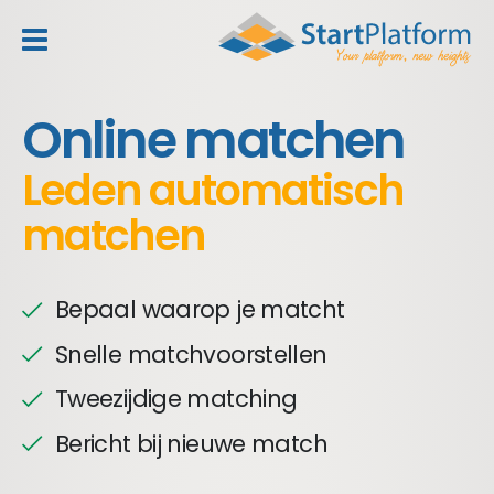
header_toggle_navigation
Online matchen
Leden automatisch
matchen
Bepaal waarop je matcht
Snelle matchvoorstellen
Tweezijdige matching
Bericht bij nieuwe match