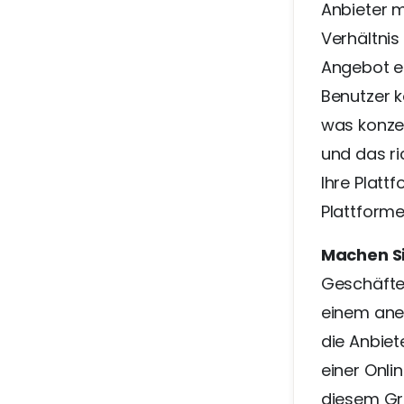
Anbieter m
Verhältnis
Angebot e
Benutzer 
was konzen
und das ri
Ihre Platt
Plattforme
Machen Si
Geschäfte 
einem ane
die Anbiet
einer Onli
diesem Gr