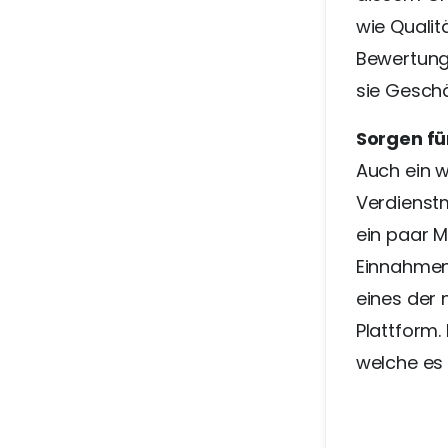
wie Qualit
Bewertung
sie Gesch
Sorgen fü
Auch ein w
Verdienstm
ein paar M
Einnahmen 
eines der 
Plattform.
welche es 