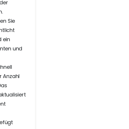
der
h.
en Sie
tlicht
 ein
anten und
hnell
r Anzahl
Das
ktualisiert
ent
efügt