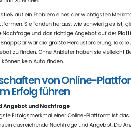
illion zu erzielen.
tieß auf ein Problem eines der wichtigsten Merkm
ttformen. Sie fanden heraus, wie schwierig es ist, gl
ge Nachfrage und das richtige Angebot auf der Plat
 SnappCar war die größte Herausforderung, lokale 
gebot zu finden. Ohne Anbieter haben sie vielleicht B
 können kein Auto finden.
schaften von Online-Plattfo
um Erfolg führen
 Angebot und Nachfrage
gste Erfolgsmerkmal einer Online-Plattform ist das
sein ausreichende Nachfrage und Angebot. Die Anz