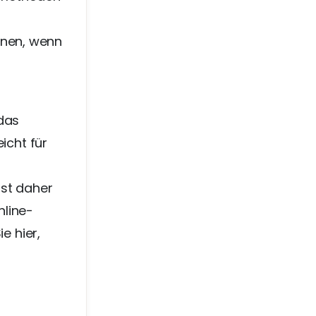
nnen, wenn
 das
icht für
ist daher
nline-
e hier,