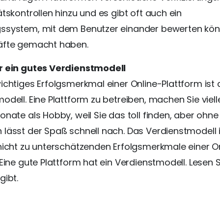
ätskontrollen hinzu und es gibt oft auch ein
ssystem, mit dem Benutzer einander bewerten kö
äfte gemacht haben.
r ein gutes Verdienstmodell
ichtiges Erfolgsmerkmal einer Online-Plattform ist
odell. Eine Plattform zu betreiben, machen Sie vielle
onate als Hobby, weil Sie das toll finden, aber ohne
lässt der Spaß schnell nach. Das Verdienstmodell 
nicht zu unterschätzenden Erfolgsmerkmale einer O
 Eine gute Plattform hat ein Verdienstmodell. Lesen Si
gibt.