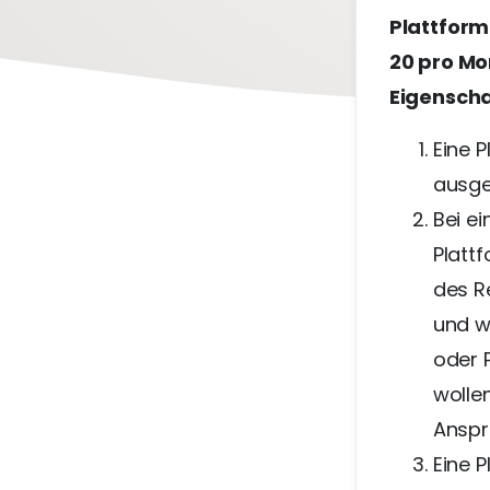
Plattform
20 pro Mo
Eigenscha
Eine P
ausge
Bei ei
Plattf
des R
und wa
oder P
wolle
Anspr
Eine 