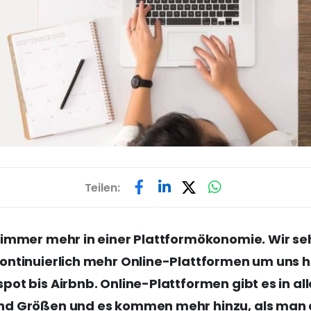
Teilen:
 immer mehr in einer Plattformökonomie. Wir s
ontinuierlich mehr Online-Plattformen um uns 
pot bis Airbnb. Online-Plattformen gibt es in al
nd Größen und es kommen mehr hinzu, als man 