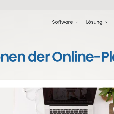
Software
Lösung
onen der Online-Pl