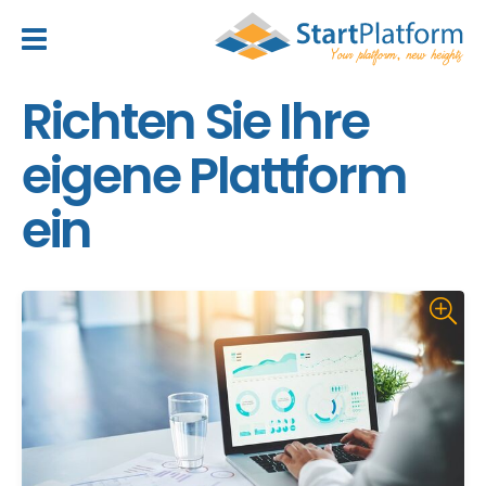
header_toggle_navigation
Richten Sie Ihre
eigene Plattform
ein