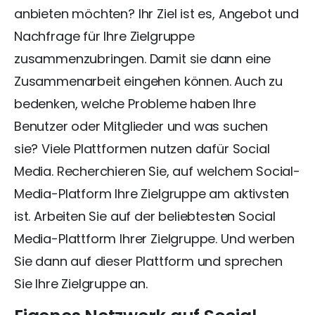
anbieten möchten? Ihr Ziel ist es, Angebot und
Nachfrage für Ihre Zielgruppe
zusammenzubringen. Damit sie dann eine
Zusammenarbeit eingehen können. Auch zu
bedenken, welche Probleme haben Ihre
Benutzer oder Mitglieder und was suchen
sie? Viele Plattformen nutzen dafür Social
Media. Recherchieren Sie, auf welchem Social-
Media-Platform Ihre Zielgruppe am aktivsten
ist. Arbeiten Sie auf der beliebtesten Social
Media-Plattform Ihrer Zielgruppe. Und werben
Sie dann auf dieser Plattform und sprechen
Sie Ihre Zielgruppe an.