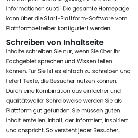
Informationen subtil. Die gesamte Homepage
kann über die Start-Plattform-Software vom
Plattformbetreiber konfiguriert werden.
Schreiben von Inhaltseite
Inhalte schreiben Sie nur, wenn Sie über Ihr
Fachgebiet sprechen und Wissen teilen
können. Für Sie ist es einfach zu schreiben und
liefert Texte, die Besucher nutzen können.
Durch eine Kombination aus einfacher und
qualitätsvoller Schreibweise werden Sie als
Plattform gut gefunden. Sie müssen guten
Inhalt erstellen. Inhalt, der informiert, inspiriert
und anspricht. So versteht jeder Besucher,