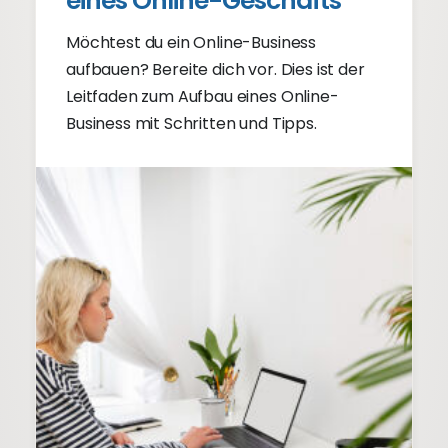
eines Online-Geschäfts
Möchtest du ein Online-Business
aufbauen? Bereite dich vor. Dies ist der
Leitfaden zum Aufbau eines Online-
Business mit Schritten und Tipps.