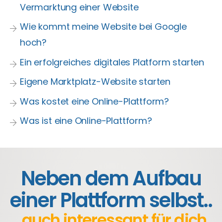
Vermarktung einer Website
Wie kommt meine Website bei Google
hoch?
Ein erfolgreiches digitales Platform starten
Eigene Marktplatz-Website starten
Was kostet eine Online-Plattform?
Was ist eine Online-Plattform?
Neben dem Aufbau
einer Plattform selbst..
..auch interessant für dich