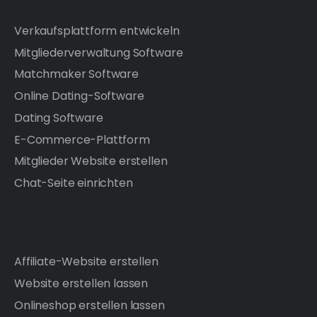
Verkaufsplattform entwickeln
Mitgliederverwaltung Software
Matchmaker Software
Online Dating-Software
Dating Software
E-Commerce-Plattform
Mitglieder Website erstellen
Chat-Seite einrichten
Affiliate-Website erstellen
Website erstellen lassen
Onlineshop erstellen lassen