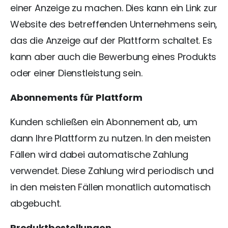
einer Anzeige zu machen. Dies kann ein Link zur
Website des betreffenden Unternehmens sein,
das die Anzeige auf der Plattform schaltet. Es
kann aber auch die Bewerbung eines Produkts
oder einer Dienstleistung sein.
Abonnements für Plattform
Kunden schließen ein Abonnement ab, um
dann Ihre Plattform zu nutzen. In den meisten
Fällen wird dabei automatische Zahlung
verwendet. Diese Zahlung wird periodisch und
in den meisten Fällen monatlich automatisch
abgebucht.
Produktbestellungen