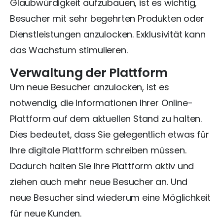
Glaubwürdigkeit aufzubauen, ist es wichtig,
Besucher mit sehr begehrten Produkten oder
Dienstleistungen anzulocken. Exklusivität kann
das Wachstum stimulieren.
Verwaltung der Plattform
Um neue Besucher anzulocken, ist es
notwendig, die Informationen Ihrer Online-
Plattform auf dem aktuellen Stand zu halten.
Dies bedeutet, dass Sie gelegentlich etwas für
Ihre digitale Plattform schreiben müssen.
Dadurch halten Sie Ihre Plattform aktiv und
ziehen auch mehr neue Besucher an. Und
neue Besucher sind wiederum eine Möglichkeit
für neue Kunden.
Online-Plattform einrichten.