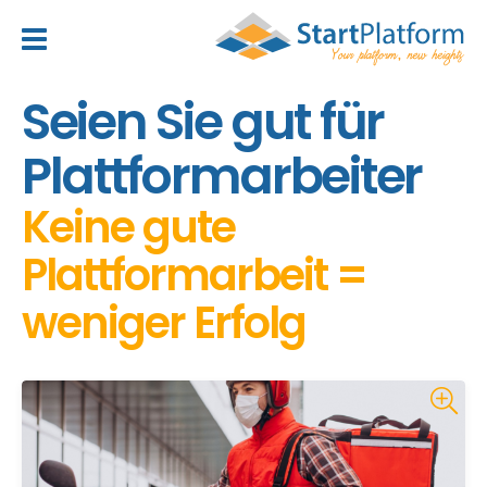
header_toggle_navigation
Seien Sie gut für
Plattformarbeiter
Keine gute
Plattformarbeit =
weniger Erfolg