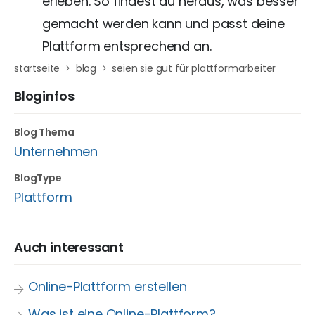
erleben. So findest du heraus, was besser
gemacht werden kann und passt deine
Plattform entsprechend an.
startseite
blog
seien sie gut für plattformarbeiter
Bloginfos
Blog Thema
Unternehmen
BlogType
Plattform
Auch interessant
Online-Plattform erstellen
Was ist eine Online-Plattform?