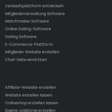
Verkaufsplattform entwickeln
Mitgliederverwaltung Software
Matchmaker Software
Online Dating-Software
Dating Software
E-Commerce-Plattform
Mitglieder Website erstellen
Chat-Seite einrichten
Affiliate-Website erstellen
Website erstellen lassen
Onlineshop erstellen lassen
Eigene Jobbörse erstellen