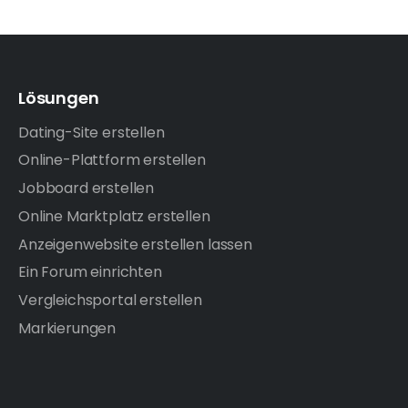
Lösungen
Dating-Site erstellen
Online-Plattform erstellen
Jobboard erstellen
Online Marktplatz erstellen
Anzeigenwebsite erstellen lassen
Ein Forum einrichten
Vergleichsportal erstellen
Markierungen