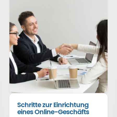
Schritte zur Einrichtung
eines Online-Geschäfts