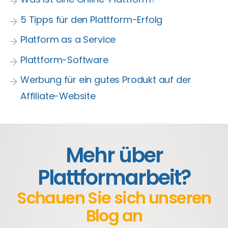
5 Tipps für den Plattform-Erfolg
Platform as a Service
Plattform-Software
Werbung für ein gutes Produkt auf der
Affiliate-Website
Mehr über
Plattformarbeit?
Schauen Sie sich unseren
Blog an