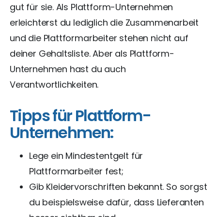
gut für sie. Als Plattform-Unternehmen
erleichterst du lediglich die Zusammenarbeit
und die Plattformarbeiter stehen nicht auf
deiner Gehaltsliste. Aber als Plattform-
Unternehmen hast du auch
Verantwortlichkeiten.
Tipps für Plattform-
Unternehmen:
Lege ein Mindestentgelt für
Plattformarbeiter fest;
Gib Kleidervorschriften bekannt. So sorgst
du beispielsweise dafür, dass Lieferanten