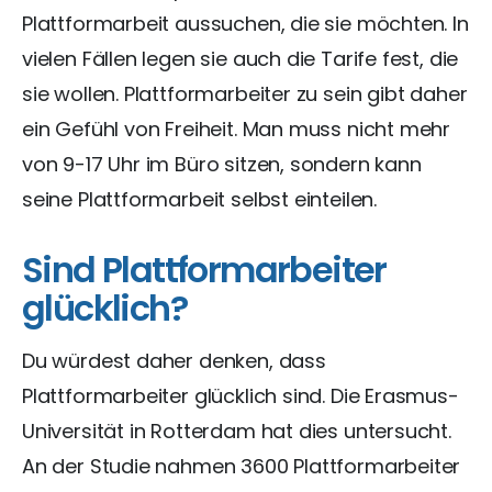
Plattformarbeit aussuchen, die sie möchten. In
vielen Fällen legen sie auch die Tarife fest, die
sie wollen. Plattformarbeiter zu sein gibt daher
ein Gefühl von Freiheit. Man muss nicht mehr
von 9-17 Uhr im Büro sitzen, sondern kann
seine Plattformarbeit selbst einteilen.
Sind Plattformarbeiter
glücklich?
Du würdest daher denken, dass
Plattformarbeiter glücklich sind. Die Erasmus-
Universität in Rotterdam hat dies untersucht.
An der Studie nahmen 3600 Plattformarbeiter