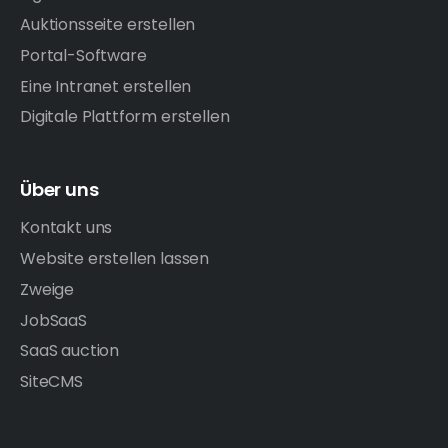
Auktionsseite erstellen
Portal-Software
Eine Intranet erstellen
Digitale Plattform erstellen
Über uns
Kontakt uns
Website erstellen lassen
Zweige
JobSaaS
SaaS auction
SiteCMS