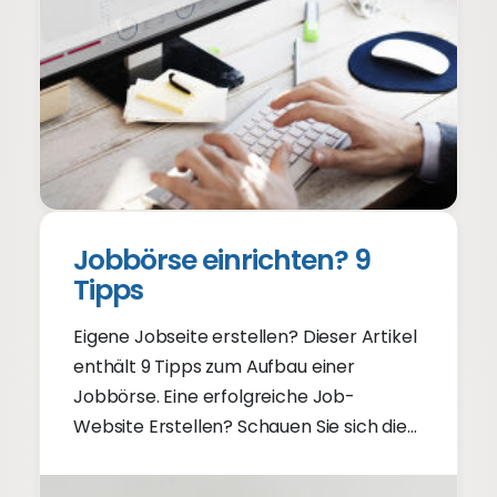
Jobbörse einrichten? 9
Tipps
Eigene Jobseite erstellen? Dieser Artikel
enthält 9 Tipps zum Aufbau einer
Jobbörse. Eine erfolgreiche Job-
Website Erstellen? Schauen Sie sich die
Tipps an!