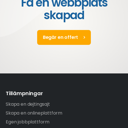
Få en webbplats
skapad
Begär en offert
Tillämpningar
Skapa en dejtingsajt
Skapa en onlineplattform
Egen jobbplattform