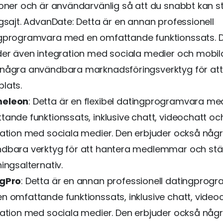
ioner och är användarvänlig så att du snabbt kan s
ngsajt. AdvanDate: Detta är en annan professionell
gprogramvara med en omfattande funktionssats. 
der även integration med sociala medier och mobi
några användbara marknadsföringsverktyg för att
lats.
eleon
: Detta är en flexibel datingprogramvara me
tande funktionssats, inklusive chatt, videochatt oc
ration med sociala medier. Den erbjuder också någ
dbara verktyg för att hantera medlemmar och stäl
ingsalternativ.
ngPro
: Detta är en annan professionell datingprog
n omfattande funktionssats, inklusive chatt, video
ration med sociala medier. Den erbjuder också någ