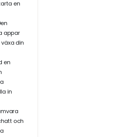
tarta en
Den
la appar
 växa din
d en
h
ra
la in
ramvara
chatt och
ra