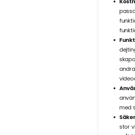
Kost
passar
funkt
funkt
Funkt
dejti
skapa
andra
video
Anvä
använ
med s
Säke
stor 