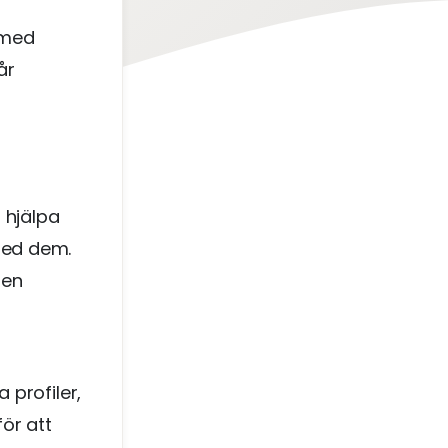
 med
år
 hjälpa
med dem.
 en
 profiler,
ör att