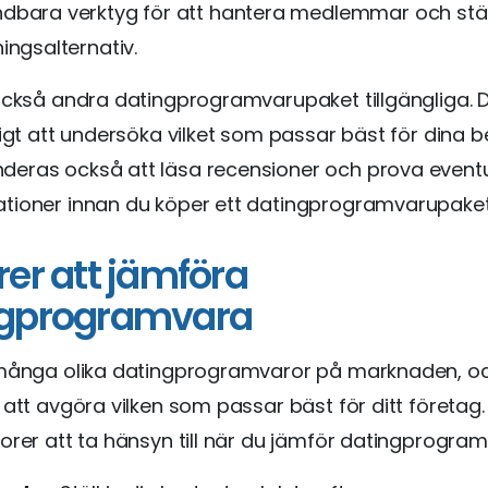
dbara verktyg för att hantera medlemmar och stäl
ingsalternativ.
också andra datingprogramvarupaket tillgängliga. D
tigt att undersöka vilket som passar bäst för dina b
eras också att läsa recensioner och prova eventu
tioner innan du köper ett datingprogramvarupaket
rer att jämföra
ngprogramvara
 många olika datingprogramvaror på marknaden, oc
 att avgöra vilken som passar bäst för ditt företag.
orer att ta hänsyn till när du jämför datingprogram