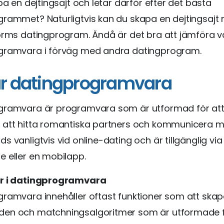
apa en dejtingsajt och letar därför efter det bästa
grammet? Naturligtvis kan du skapa en dejtingsajt
orms datingprogram. Ändå är det bra att jämföra v
gramvara i förväg med andra datingprogram.
r datingprogramvara
gramvara är programvara som är utformad för att
 att hitta romantiska partners och kommunicera 
s vanligtvis vid online-dating och är tillgänglig via
 eller en mobilapp.
r i datingprogramvara
ramvara innehåller oftast funktioner som att skapa
en och matchningsalgoritmer som är utformade f