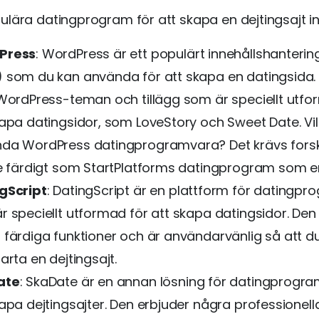
lära datingprogram för att skapa en dejtingsajt in
Press
: WordPress är ett populärt innehållshanteri
 som du kan använda för att skapa en datingsida. 
 WordPress-teman och tillägg som är speciellt utfo
kapa datingsidor, som LoveStory och Sweet Date. Vil
da WordPress datingprogramvara? Det krävs forsk
te färdigt som StartPlatforms datingprogram som en
gScript
: DatingScript är en plattform för datingp
r speciellt utformad för att skapa datingsidor. Den
 färdiga funktioner och är användarvänlig så att d
arta en dejtingsajt.
ate
: SkaDate är en annan lösning för datingprogra
kapa dejtingsajter. Den erbjuder några professionell