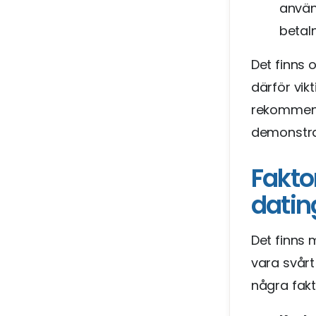
använ
betaln
Det finns 
därför vik
rekommend
demonstra
Fakto
dati
Det finns
vara svårt
några fakt