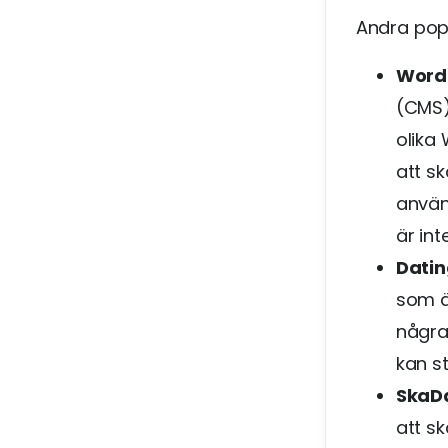
Andra popu
Word
(CMS)
olika
att s
använ
är in
Datin
som ä
några
kan st
SkaD
att s