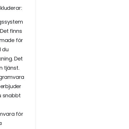
kluderar:
ngssystem
Det finns
rmade för
l du
ning. Det
 tjänst.
rogramvara
 erbjuder
u snabbt
mvara för
a