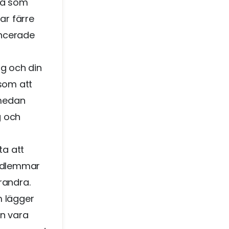
ara som
ar färre
ancerade
ig och din
 som att
 medan
g och
ta att
medlemmar
randra.
m lägger
an vara