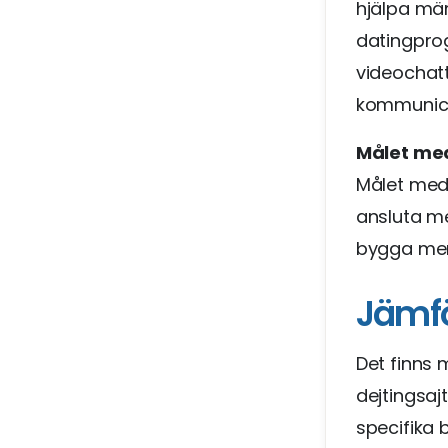
hjälpa män
datingprog
videochatt
kommunic
Målet me
Målet med
ansluta me
bygga meni
Jämf
Det finns
dejtingsaj
specifika