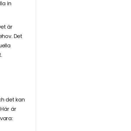
la in
et är
ehov. Det
ella
.
h det kan
 Här är
vara: