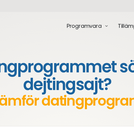
Programvara
Tillä
ingprogrammet sök
dejtingsajt?
ämför datingprogr