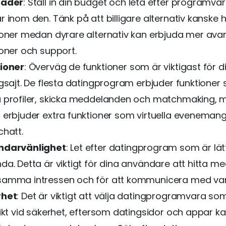
nader
: Ställ in din budget och leta efter programv
 inom den. Tänk på att billigare alternativ kanske h
ioner medan dyrare alternativ kan erbjuda mer av
ioner och support.
ioner
: Överväg de funktioner som är viktigast för d
ngsajt. De flesta datingprogram erbjuder funktioner
 profiler, skicka meddelanden och matchmaking,
 erbjuder extra funktioner som virtuella eveneman
chatt.
ndarvänlighet
: Let efter datingprogram som är lät
da. Detta är viktigt för dina användare att hitta 
amma intressen och för att kommunicera med va
rhet
: Det är viktigt att välja datingprogramvara so
vikt vid säkerhet, eftersom datingsidor och appar k