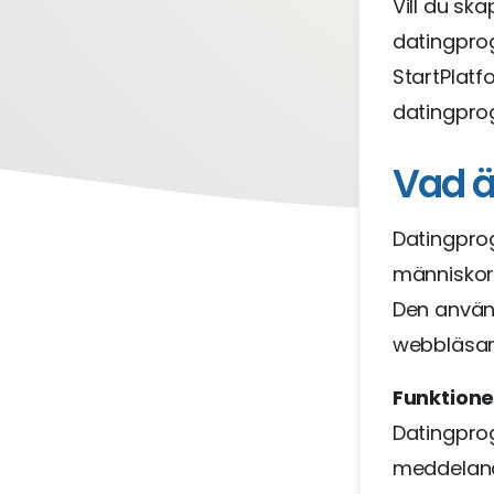
Vill du sk
datingpro
StartPlatf
datingpro
Vad ä
Datingpro
människor
Den använd
webbläsare
Funktione
Datingprog
meddeland