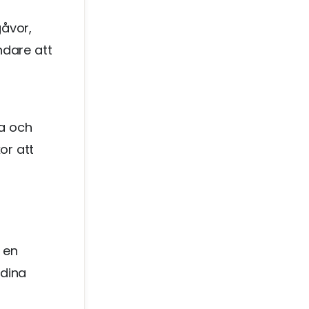
gåvor,
ndare att
a och
or att
 en
 dina