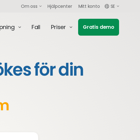
Om oss
Hjälpcenter
Mitt konto
SE
mpning
Fall
Priser
Gratis demo
es för din
am