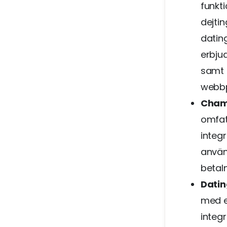
funkt
dejti
datin
erbju
samt 
webbp
Cham
omfat
integ
använ
betaln
Dati
med e
integ