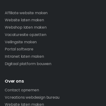
Affiliate website maken
Website laten maken
Webshop laten maken
Vacaturesite opzetten
Veilingsite maken
Portal software
Intranet laten maken
Digitaal platform bouwen
Over ons
Contact opnemen
Vcreations webdesign bureau
Website laten maken