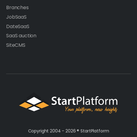
Branches
JobSaaS
DateSaaS
SaaS auction
SiteCMS
Copyright 2004 - 2026 ®
StartPlatform