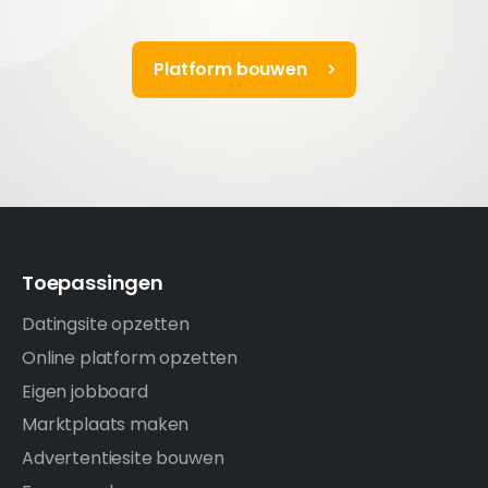
Platform bouwen
Toepassingen
Datingsite opzetten
Online platform opzetten
Eigen jobboard
Marktplaats maken
Advertentiesite bouwen