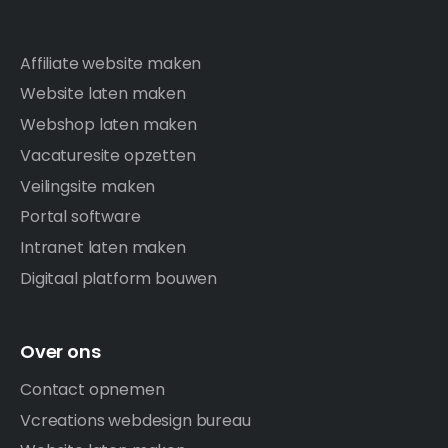
Affiliate website maken
Website laten maken
Webshop laten maken
Vacaturesite opzetten
Veilingsite maken
Portal software
Intranet laten maken
Digitaal platform bouwen
Over ons
Contact opnemen
Vcreations webdesign bureau