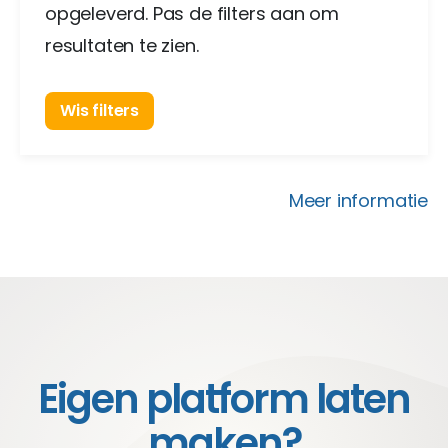
opgeleverd. Pas de filters aan om
resultaten te zien.
Wis filters
Meer informatie
Eigen platform laten
maken?