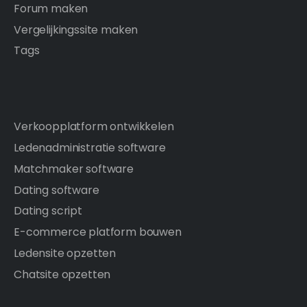
Forum maken
Vergelijkingssite maken
Tags
Verkoopplatform ontwikkelen
Ledenadministratie software
Matchmaker software
Dating software
Dating script
E-commerce platform bouwen
Ledensite opzetten
Chatsite opzetten