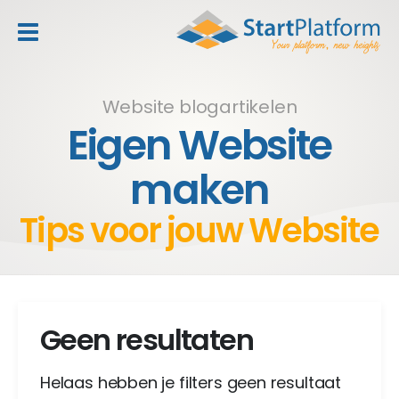
header_toggle_navigation
Website blogartikelen
Eigen Website
maken
Tips voor jouw Website
Geen resultaten
Helaas hebben je filters geen resultaat