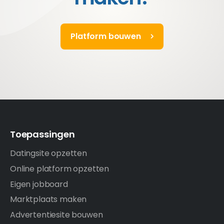
Platform bouwen
Toepassingen
Datingsite opzetten
Online platform opzetten
Eigen jobboard
Marktplaats maken
Advertentiesite bouwen