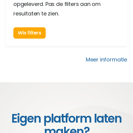
opgeleverd. Pas de filters aan om
resultaten te zien.
Wis filters
Meer informatie
Eigen platform laten
maken?