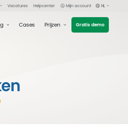
Vacatures
Helpcenter
Mijn account
NL
ng
Cases
Prijzen
Gratis demo
ken
p