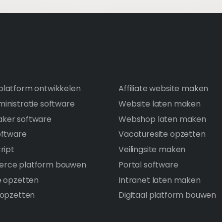
latform ontwikkelen
Affiliate website maken
inistratie software
Website laten maken
ker software
Webshop laten maken
oftware
Vacaturesite opzetten
ript
Veilingsite maken
rce platform bouwen
Portal software
e opzetten
Intranet laten maken
 opzetten
Digitaal platform bouwen