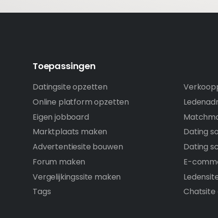
Toepassingen
Datingsite opzetten
Verkoopp
Online platform opzetten
Ledenadm
Eigen jobboard
Matchma
Marktplaats maken
Dating s
Advertentiesite bouwen
Dating sc
Forum maken
E-comme
Vergelijkingssite maken
Ledensit
Tags
Chatsite