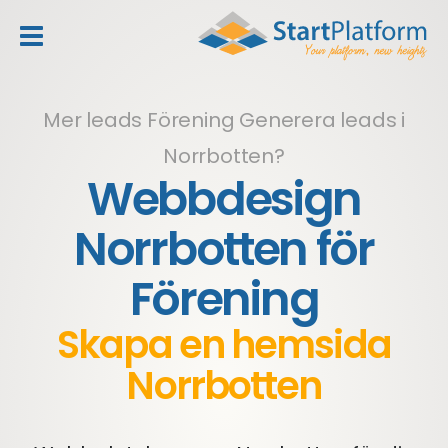
header_toggle_navigation
Mer leads Förening
Generera leads i
Norrbotten?
Webbdesign
Norrbotten för
Förening
Skapa en hemsida
Norrbotten