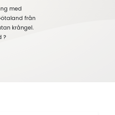
ning med
Götaland från
utan krångel.
 ?