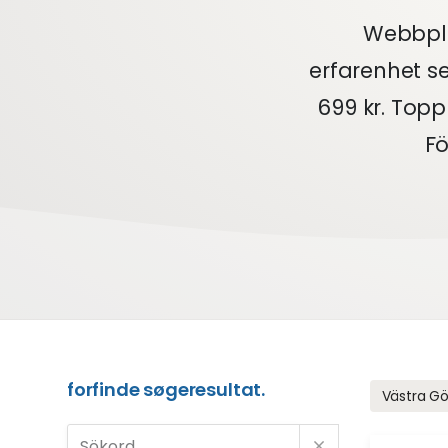
Webbpla
erfarenhet s
699 kr. Topp
F
forfinde søgeresultat.
Västra G