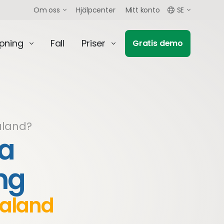
Om oss
Hjälpcenter
Mitt konto
SE
mpning
Fall
Priser
Gratis demo
aland?
a
ng
taland