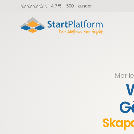
4.7/5 - 500+ kunder
Mer l
G
Skapa