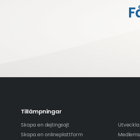
F
Tillämpningar
Skapa en dejtingsajt
Utveckla 
Skapa en onlineplattform
Medlems