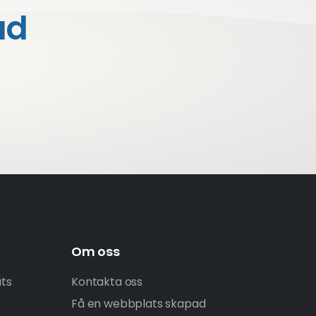
ad
Om oss
ats
Kontakta oss
Få en webbplats skapad