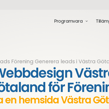
Programvara
Tillä
eads Förening
Generera leads i Västra Göt
Webbdesign Västr
ötaland för Föreni
 en hemsida Västra Gö