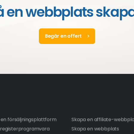
å en webbplats skap
Begär en offert
en försäljningsplattform
Skapa en affiliate-webbpl
registerprogramvara
Skapa en webbplats