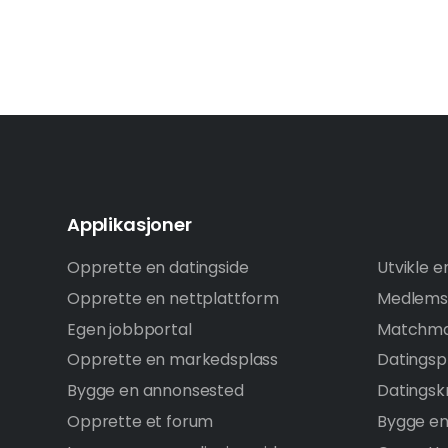
Applikasjoner
Opprette en datingside
Utvikle e
Opprette en nettplattform
Medlems
Egen jobbportal
Matchma
Opprette en markedsplass
Datings
Bygge en annonsested
Datingsk
Opprette et forum
Bygge en