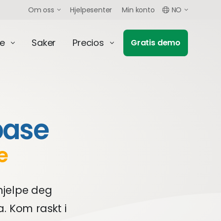
Om oss
Hjelpesenter
Min konto
NO
e
Saker
Precios
Gratis demo
base
e
hjelpe deg
. Kom raskt i