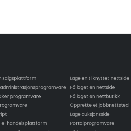
n salgsplattform
Lage en tilknyttet nettside
administrasjonsprogramvare
Få laget en nettside
ker programvare
Få laget en nettbutikk
programvare
Opprette et jobbnettsted
ript
Lage auksjonsside
 e-handelsplattform
Portalprogramvare