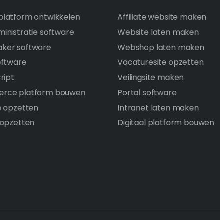
latform ontwikkelen
Affiliate website maken
inistratie software
Website laten maken
ker software
Webshop laten maken
oftware
Vacaturesite opzetten
ript
Veilingsite maken
rce platform bouwen
Portal software
e opzetten
Intranet laten maken
 opzetten
Digitaal platform bouwen