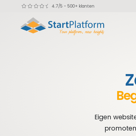
4.7/5 - 500+ klanten
Z
Beg
Eigen websit
promoten 