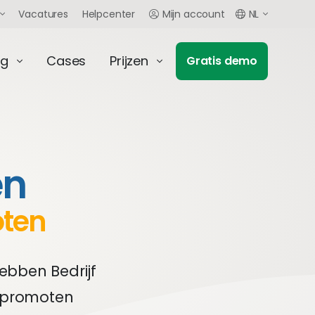
Vacatures
Helpcenter
Mijn account
NL
ng
Cases
Prijzen
Gratis demo
en
oten
ebben Bedrijf
f promoten