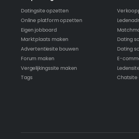
Datingsite opzetten
Verkoopp
Online platform opzetten
Ledenadm
Eigen jobboard
Matchma
Marktplaats maken
Dating s
Advertentiesite bouwen
Dating sc
Forum maken
E-comme
Vergelijkingssite maken
Ledensit
Tags
Chatsite