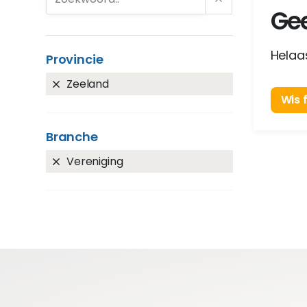
Gee
Helaas
Provincie
Zeeland
Wis f
Branche
Vereniging