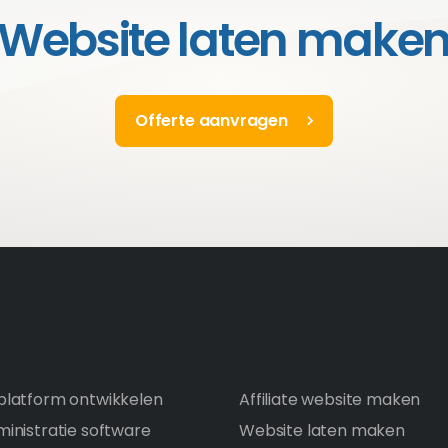
Website laten make
Offerte aanvragen
latform ontwikkelen
Affiliate website maken
inistratie software
Website laten maken