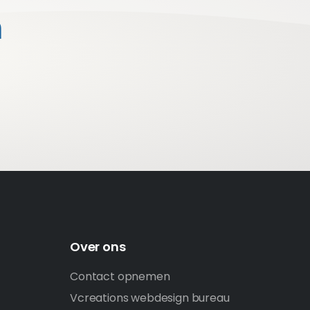
n
Over ons
Contact opnemen
Vcreations webdesign bureau