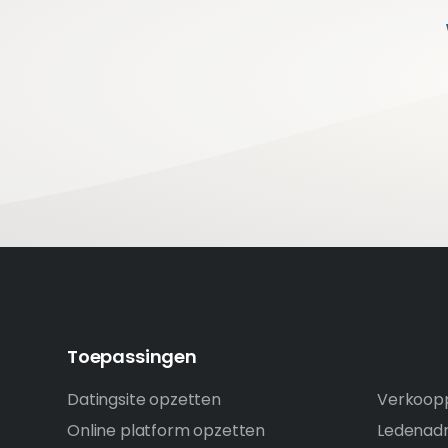
Toepassingen
Datingsite opzetten
Verkoopp
Online platform opzetten
Ledenadm