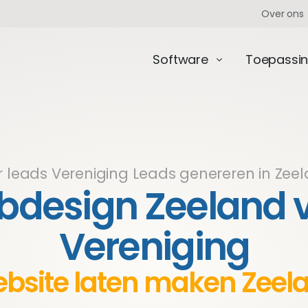
Over ons
Software
Toepassi
 leads Vereniging
Leads genereren in Zee
design Zeeland 
Vereniging
bsite laten maken Zeel