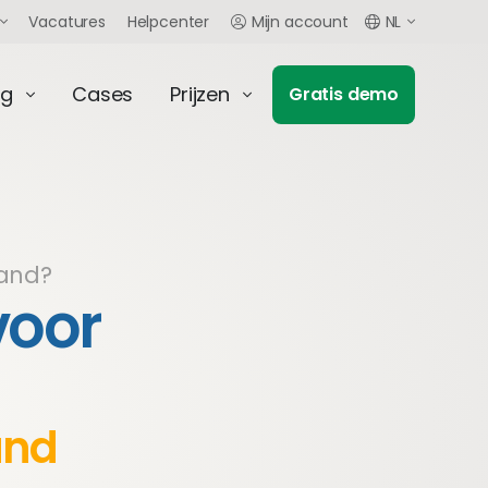
Vacatures
Helpcenter
Mijn account
NL
ng
Cases
Prijzen
Gratis demo
land?
voor
and