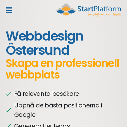
header_toggle_navigation
Webbdesign
Östersund
Skapa en professionell
webbplats
Få relevanta besökare
Uppnå de bästa positionerna i
Google
Generera fler leads