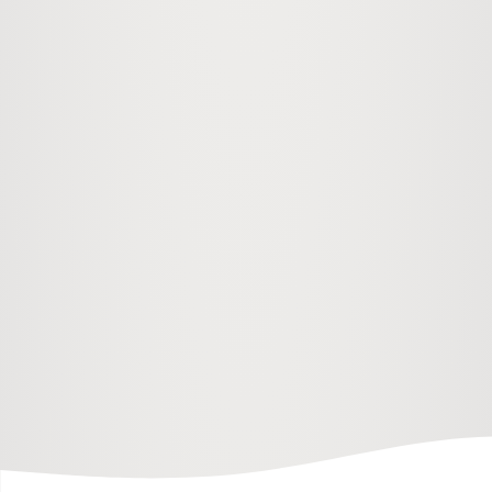
hem
webbdesign
webbdesign östersund