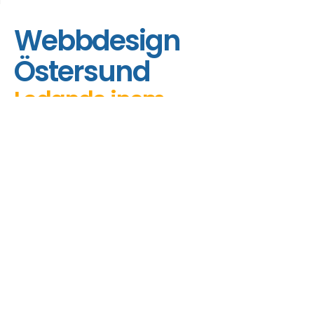
Webbdesign
Östersund
Ledande inom
webbdesign sedan 2004
Genom alla dessa år har vi byggt upp en rik
erfarenhet och fokuserat på innovation,
kvalitet och specifikt på att bygga
webbplatser i Östersund.
Webbdesign Östersund: En stad av
möjligheter
Upptäck den oöverträffade charmen och