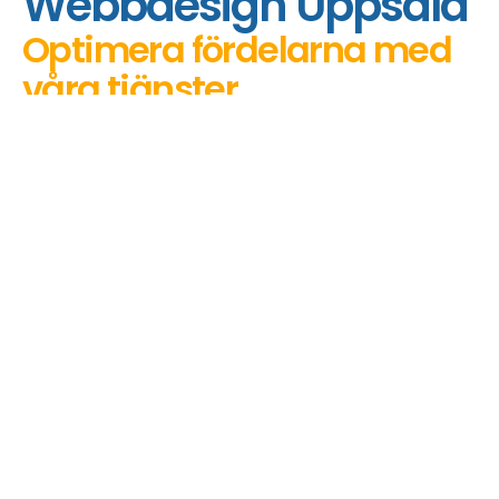
Webbdesign Uppsala
Optimera fördelarna med
våra tjänster
Letar du efter en professionell webbdesigner
för att stärka din online närvaro i Uppsala? Då
har du kommit till rätt plats. Efter lanseringen
av din webbplats har du friheten att enkelt
redigera ditt innehåll medan vi tar hand om
uppdateringarna i bakgrunden.
Nå din målgrupp i Uppsala
Med oss kan du lita på rätt stöd och expertis
för att effektivt nå din målgrupp i Uppsala och
göra din webbplats framgångsrik. Vänta inte