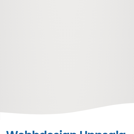
hem
webbdesign
skapa en webbplats i uppsala?