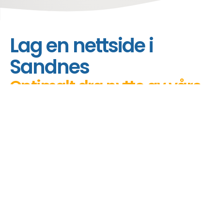
hjem
webdesign
lag en nettside sandnes
Lag en nettside i
Sandnes
Optimalt dra nytte av våre
tjenester
Er du på utkikk etter en profesjonell
nettsideutvikler for å lansere nettsiden din i
Sandnes? Da har du kommet til rett sted. Etter
å ha satt opp nettsiden din, har du friheten til
å redigere innholdet enkelt.
Nå målgruppen din i Sandnes