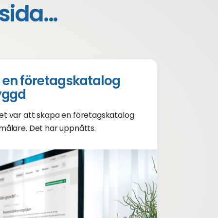
ida...
 en företagskatalog
yggd
et var att skapa en företagskatalog
 målare. Det har uppnåtts.