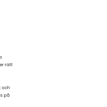
a
r rätt
t och
us på