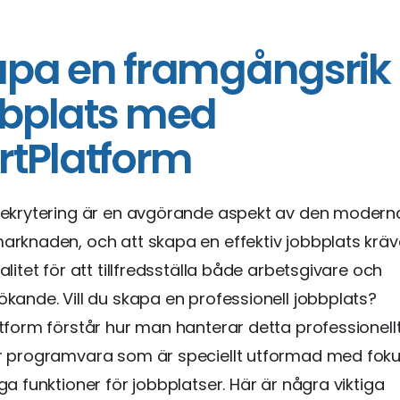
apa en framgångsrik
bbplats med
rtPlatform
rekrytering är en avgörande aspekt av den modern
arknaden, och att skapa en effektiv jobbplats kräve
alitet för att tillfredsställa både arbetsgivare och
kande. Vill du skapa en professionell jobbplats?
atform förstår hur man hanterar detta professionell
r programvara som är speciellt utformad med fok
ga funktioner för jobbplatser. Här är några viktiga