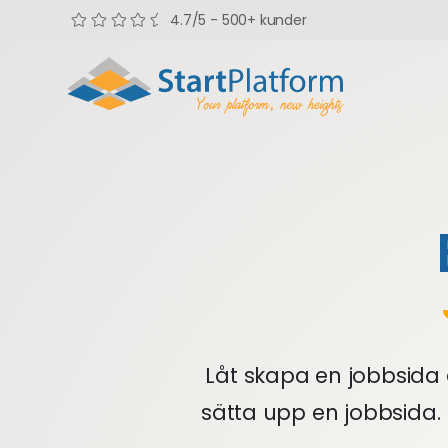
4.7/5 - 500+ kunder
Låt skapa en jobbsida a
sätta upp en jobbsida. 