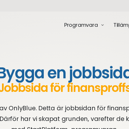
Programvara
Tillä
Bygga en jobbsid
Jobbsida för finansproff
v OnlyBlue. Detta är jobbsidan för finanspr
Därför har vi skapat grunden, varefter de k