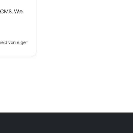
teCMS. We
heid van eigenaar