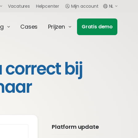
Vacatures
Helpcenter
Mijn account
NL
ng
Cases
Prijzen
Gratis demo
correct bij
naar
Platform update