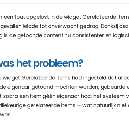
een fout opgelost in de widget Gerelateerde items
 gevallen leidde tot onverwacht gedrag. Dankzij dez
g is de getoonde content nu consistenter en logisc
.
as het probleem?
 de widget Gerelateerde items had ingesteld dat alle
fde eigenaar getoond mochten worden, gebeurde er
 zodra een item géén eigenaar had: het systeem v
illekeurige gerelateerde items — wat natuurlijk niet
 was.