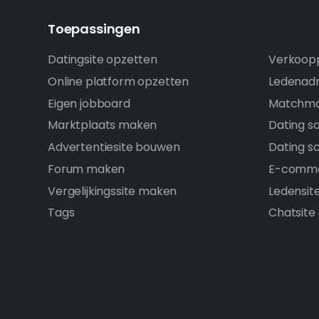
Toepassingen
Datingsite opzetten
Verkoopp
Online platform opzetten
Ledenadm
Eigen jobboard
Matchma
Marktplaats maken
Dating s
Advertentiesite bouwen
Dating sc
Forum maken
E-comme
Vergelijkingssite maken
Ledensit
Tags
Chatsite