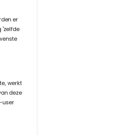
rden er
 'zelfde
ewenste
te, werkt
 van deze
i-user