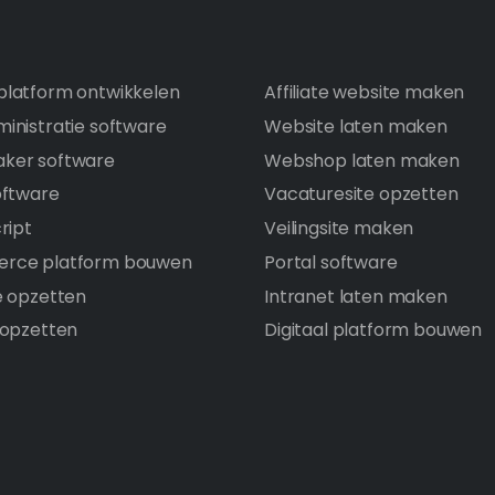
latform ontwikkelen
Affiliate website maken
inistratie software
Website laten maken
ker software
Webshop laten maken
oftware
Vacaturesite opzetten
ript
Veilingsite maken
rce platform bouwen
Portal software
e opzetten
Intranet laten maken
 opzetten
Digitaal platform bouwen