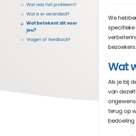
Wat was het probleem?
Wat is er veranderd?
We hebben 
Wat betekent dit voor
specifieke
jou?
verbeterin
Vragen of feedback?
bezoekers
Wat w
Als je bij
van dezel
ongewenst
terug op w
bedoeling