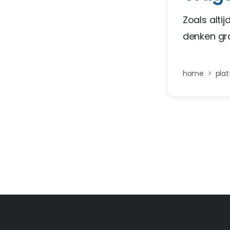
Zoals alti
denken gr
home
pla