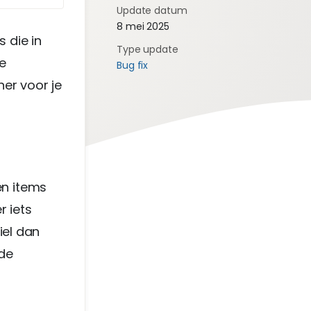
Update datum
8 mei 2025
 die in
Type update
e
Bug fix
her voor je
en items
 iets
iel dan
 de