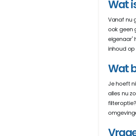
Wat i
Vanaf nu g
ook geen g
eigenaar' 
inhoud op 
Wat b
Je hoeft n
alles nu z
filteropti
omgevingen
Vrage