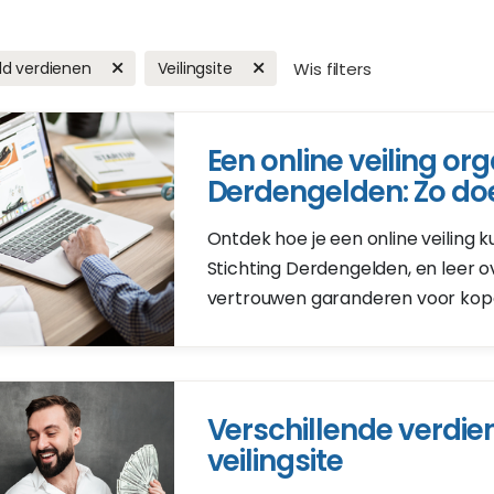
ld verdienen
Veilingsite
Wis filters
Een online veiling or
Derdengelden: Zo doe
Ontdek hoe je een online veiling
Stichting Derdengelden, en leer o
vertrouwen garanderen voor kope
Verschillende verdi
veilingsite