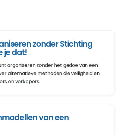
ganiseren zonder Stichting
 je dat!
 kunt organiseren zonder het gedoe van een
ver alternatieve methoden die veiligheid en
rs en verkopers.
enmodellen van een