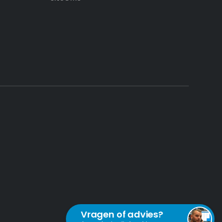
Vragen of advies?