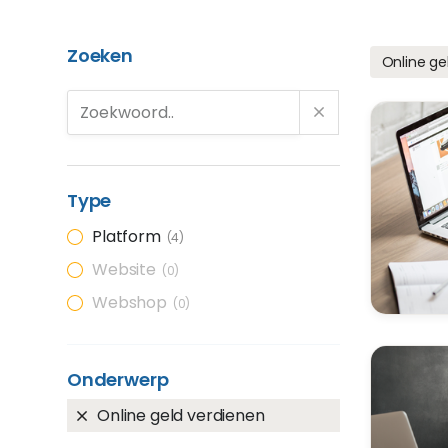
Zoeken
Online ge
Type
Platform
4
Website
0
Webshop
0
Onderwerp
Online geld verdienen