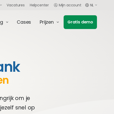
Vacatures
Helpcenter
Mijn account
NL
ng
Cases
Prijzen
Gratis demo
ank
en
ngrijk om je
jezelf snel op