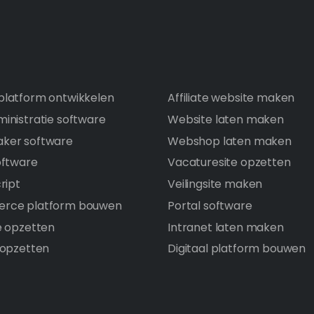
latform ontwikkelen
Affiliate website maken
inistratie software
Website laten maken
ker software
Webshop laten maken
oftware
Vacaturesite opzetten
ript
Veilingsite maken
rce platform bouwen
Portal software
e opzetten
Intranet laten maken
 opzetten
Digitaal platform bouwen