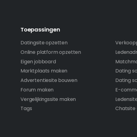
Toepassingen
Datingsite opzetten
Verkoopp
Online platform opzetten
Ledenadm
Eigen jobboard
Matchma
Marktplaats maken
Dating s
Advertentiesite bouwen
Dating sc
Forum maken
E-comme
Vergelijkingssite maken
Ledensit
Tags
Chatsite