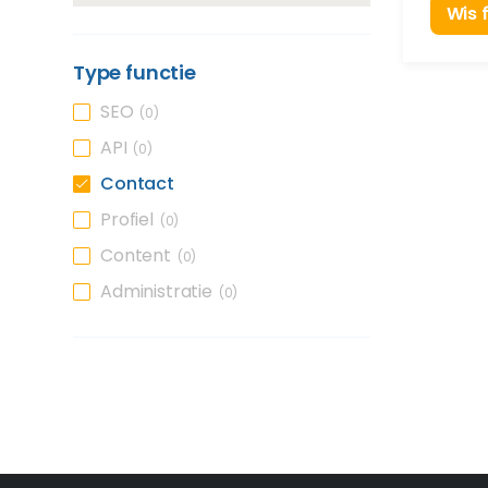
Wis f
Type functie
SEO
0
API
0
Contact
Profiel
0
Content
0
Administratie
0