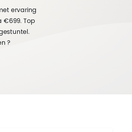
et ervaring
a €699. Top
gestuntel.
n ?