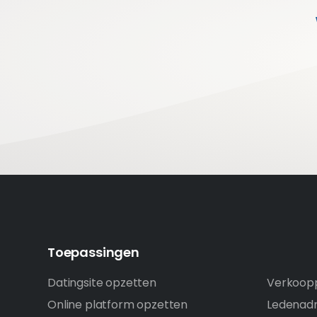
Toepassingen
Datingsite opzetten
Verkoopp
Online platform opzetten
Ledenadm