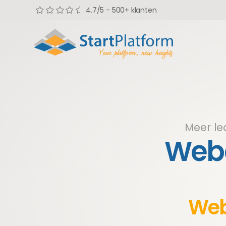
4.7/5 - 500+ klanten
Meer l
Webd
Web