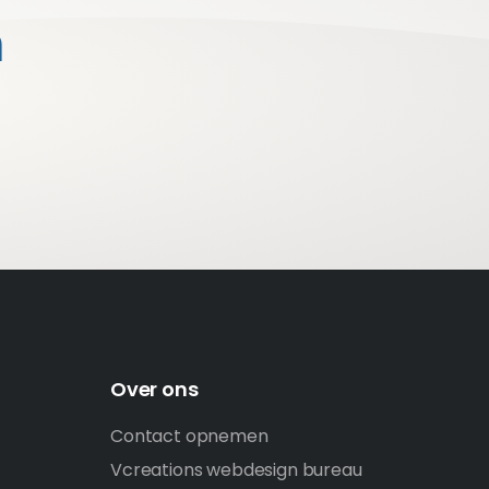
n
Over ons
Contact opnemen
Vcreations webdesign bureau