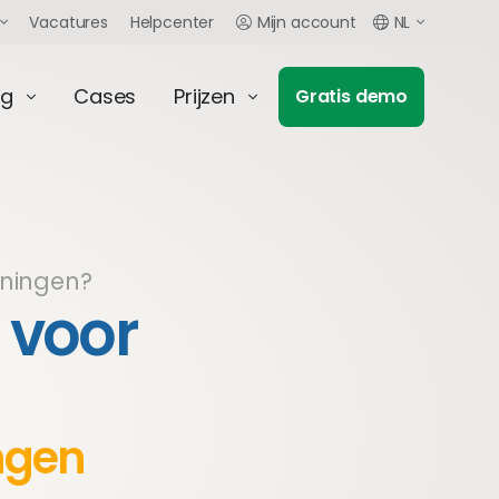
Vacatures
Helpcenter
Mijn account
NL
ng
Cases
Prijzen
Gratis demo
oningen?
 voor
ngen