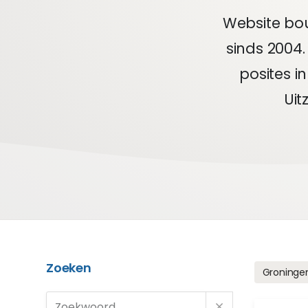
Website bo
sinds 2004
posites i
Ui
Zoeken
Groninge