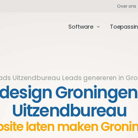
Over ons
Software
Toepassi
eads Uitzendbureau
Leads genereren in Gr
esign Groningen
Uitzendbureau
site laten maken Groni