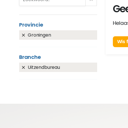
Gee
Helaas
Provincie
Groningen
Wis f
Branche
Uitzendbureau