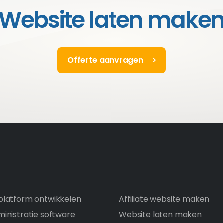
Website laten make
Offerte aanvragen
latform ontwikkelen
Affiliate website maken
inistratie software
Website laten maken