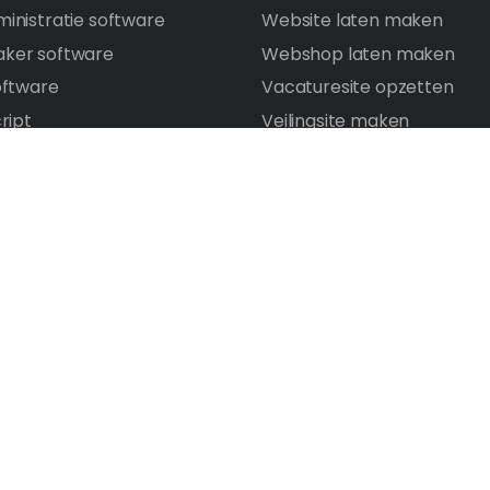
inistratie software
Website laten maken
ker software
Webshop laten maken
oftware
Vacaturesite opzetten
ript
Veilingsite maken
rce platform bouwen
Portal software
e opzetten
Intranet laten maken
 opzetten
Digitaal platform bouwen