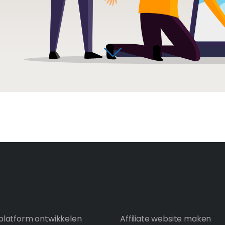
latform ontwikkelen
Affiliate website maken