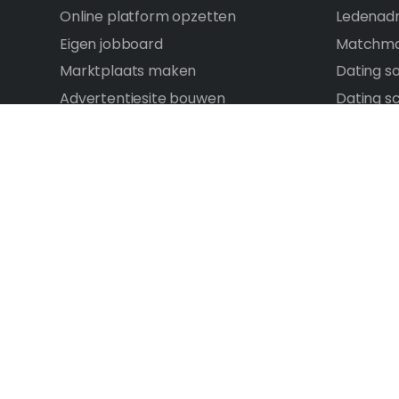
Online platform opzetten
Ledenadm
Eigen jobboard
Matchma
Marktplaats maken
Dating s
Advertentiesite bouwen
Dating sc
Forum maken
E-comme
Vergelijkingssite maken
Ledensit
Tags
Chatsite