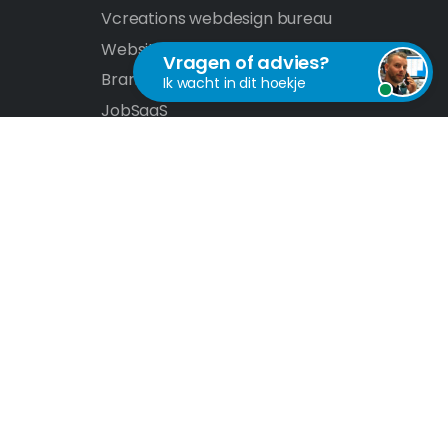
Vcreations webdesign bureau
Website laten maken
Vragen of advies?
Branches
Ik wacht in dit hoekje
JobSaaS
Vul onderstaand formulier in. Ik sta vo
DateSaaS
klaar en zal snel reageren.
SaaS auction
SiteCMS
Verstur