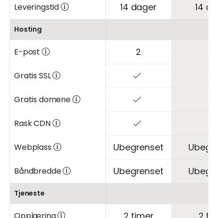
14 dager
14 da
Leveringstid
Hosting
2
3
E-post
Gratis SSL
Gratis domene
Rask CDN
Ubegrenset
Ubegr
Webplass
Ubegrenset
Ubegr
Båndbredde
Tjeneste
2 timer
2 ti
Opplæring