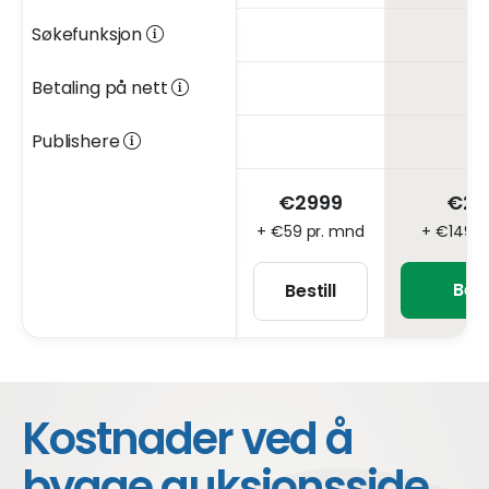
Søkefunksjon
Betaling på nett
Publishere
€2999
€29
+ €59 pr. mnd
+ €149 p
Best
Bestill
Kostnader ved å
bygge auksjonsside