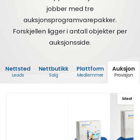
jobber med tre
auksjonsprogramvarepakker.
Forskjellen ligger i antall objekter per
auksjonsside.
Nettsted
Nettbutikk
Plattform
Auksjon
Leads
Salg
Medlemmer
Provisjon
hjem
nettstedkostnader
kostnader for auksjonprogramva
Mest po