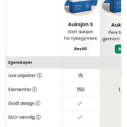
Auksjon S
Auksj
Start auksjon
Flere be
For nybegynnere
gjennom fler
Bestill
Besti
Egenskaper
15
10
Live objekter
150
1.0
Elementer
Godt design
SEO-vennlig