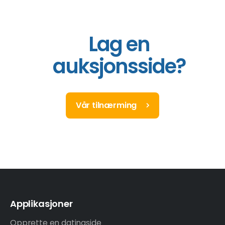
Lag en
auksjonsside?
Vår tilnærming
Applikasjoner
Opprette en datingside