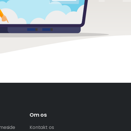
Om os
mmeside
Kontakt os