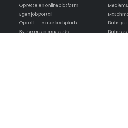
Oprette en onlineplatform
Medlemsa
Egen jobportal
Matchma
Oprette en markedsplads
Datingso
Bygge en annonceside
Dating sc
Oprette et forum
Bygge en
Lave en sammenligningsside
Oprette 
Mærker
Oprette 