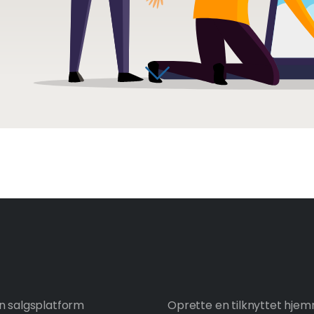
en salgsplatform
Oprette en tilknyttet hje