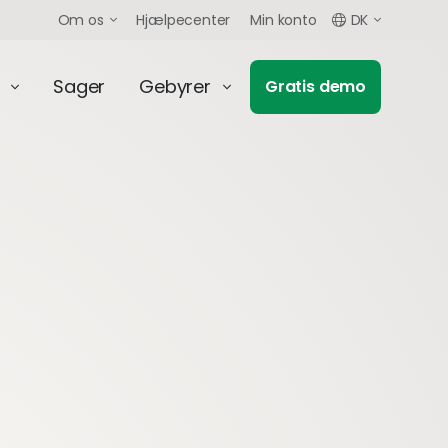
Om os
Hjælpecenter
Min konto
DK
Sager
Gebyrer
Gratis demo