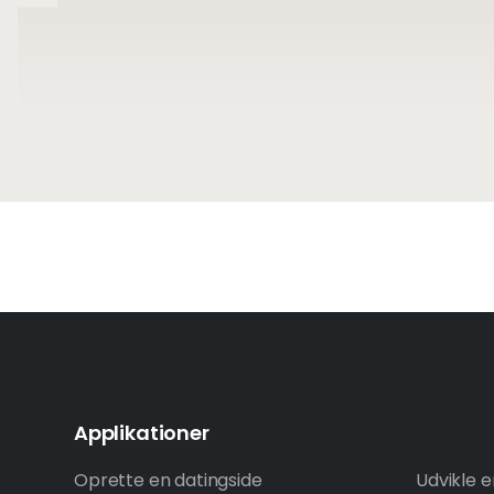
Applikationer
Oprette en datingside
Udvikle 