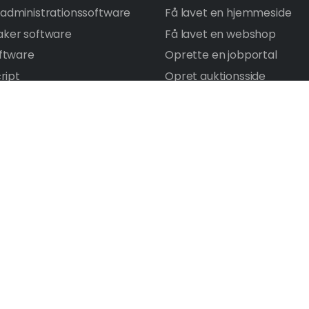
dministrationssoftware
Få lavet en hjemmeside
ker software
Få lavet en webshop
ftware
Oprette en jobportal
ript
Opret auktionsside
 e-handelsplatform
Portalsoftware
en medlemsside
Få lavet et intranet
en chatside
Bygge en digital platform