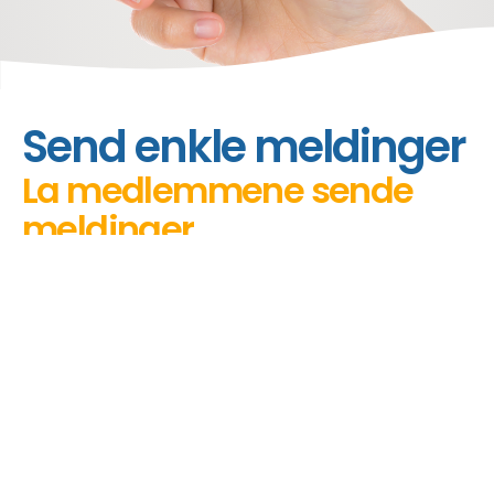
hjem
funksjoner
private meldinger
Send enkle meldinger
La medlemmene sende
meldinger
Dine medlemmer kan sende meldinger med
emojis på en enkel måte. Vi har valgt et
WhatsApp-lignende grensesnitt. Dette
tilpasses målgruppen din, noe som gjør det
spesielt utformet for dem.
De kan se når en melding er mottatt eller