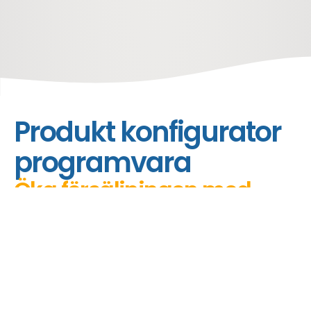
hem
funktioner
produkt konfigurator
Produkt konfigurator
programvara
Öka försäljningen med
liten felmarginal
Skapa snabbt din egen produktkonfigurator
så att du och dina användare kan sälja
komplexa produkter eller tjänster med mindre